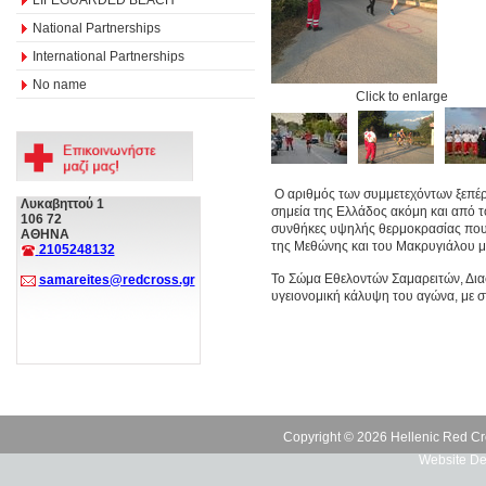
National Partnerships
International Partnerships
No name
Click to enlarge
Ο αριθμός των συμμετεχόντων ξεπέρα
Λυκαβηττού 1
σημεία της Ελλάδος ακόμη και από τ
106 72
συνθήκες υψηλής θερμοκρασίας που 
ΑΘΗΝΑ
της Μεθώνης και του Μακρυγιάλου 
2105248132
Το Σώμα Εθελοντών Σαμαρειτών, Δια
samareites@redcross.gr
υγειονομική κάλυψη του αγώνα, με σ
Copyright © 2026 Hellenic Red Cr
Website De