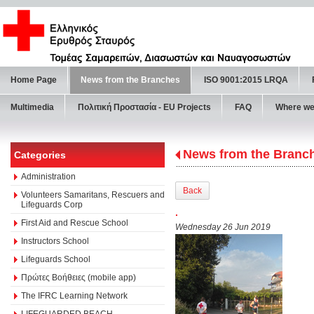
Home Page
News from the Branches
ISO 9001:2015 LRQA
Multimedia
Πολιτική Προστασία - ΕU Projects
FAQ
Where we
News from the Branc
Categories
Administration
Back
Volunteers Samaritans, Rescuers and
Lifeguards Corp
.
First Aid and Rescue School
Wednesday 26 Jun 2019
Instructors School
Lifeguards School
Πρώτες Βοήθειες (mobile app)
The IFRC Learning Network
LIFEGUARDED BEACH