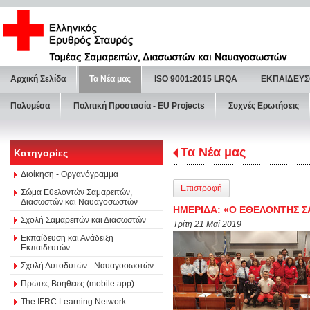
Αρχική Σελίδα
Τα Νέα μας
ISO 9001:2015 LRQA
ΕΚΠΑΙΔΕΥΣ
Πολυμέσα
Πολιτική Προστασία - ΕU Projects
Συχνές Ερωτήσεις
Τα Νέα μας
Κατηγορίες
Διοίκηση - Οργανόγραμμα
Επιστροφή
Σώμα Εθελοντών Σαμαρειτών,
Διασωστών και Ναυαγοσωστών
ΗΜΕΡΙΔΑ: «Ο ΕΘΕΛΟΝΤΗΣ ΣΑ
Σχολή Σαμαρειτών και Διασωστών
Τρίτη 21 Μαΐ 2019
Εκπαίδευση και Ανάδειξη
Εκπαιδευτών
Σχολή Αυτοδυτών - Ναυαγοσωστών
Πρώτες Βοήθειες (mobile app)
The IFRC Learning Network