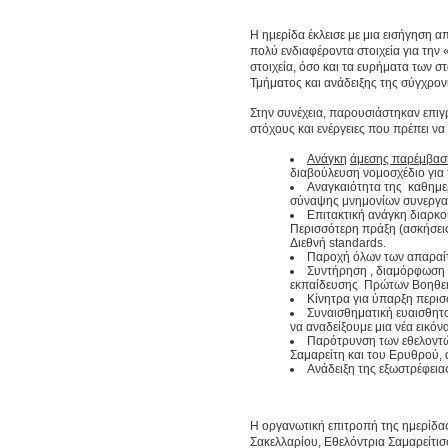
Η ημερίδα έκλεισε με μια εισήγηση α
πολύ ενδιαφέροντα στοιχεία για τη
στοιχεία, όσο και τα ευρήματα των 
Τμήματος και ανάδειξης της σύγχρον
Στην συνέχεια, παρουσιάστηκαν επιγ
στόχους και ενέργειες που πρέπει να 
Aνάγκη
άμεσης παρέμβαση
διαβούλευση νομοσχέδιο για
Αναγκαιότητα της καθημερ
σύναψης μνημονίων συνεργα
Επιτακτική ανάγκη διαρκο
Περισσότερη πράξη (ασκήσεις
Διεθνή standards.
Παροχή όλων των απαραίτ
Συντήρηση , διαμόρφωση κ
εκπαίδευσης Πρώτων Βοηθειών
Kίνητρα για ύπαρξη περισ
Συναισθηματική ευαισθητο
να αναδείξουμε μια νέα εικό
Παρότρυνση των εθελοντών
Σαμαρείτη και του Ερυθρού,
Ανάδειξη της εξωστρέφεια
Η οργανωτική επιτροπή της ημερίδας
Σακελλαρίου, Εθελόντρια Σαμαρείτισ