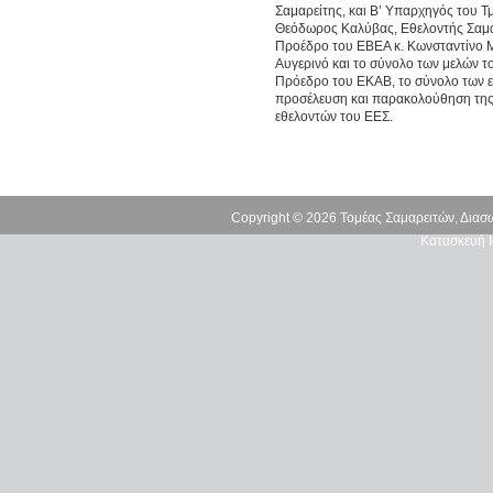
Σαμαρείτης, και Β’ Υπαρχηγός του Τ
Θεόδωρος Καλύβας, Εθελοντής Σαμαρ
Προέδρο του ΕΒΕΑ κ. Κωνσταντίνο Μ
Αυγερινό και το σύνολο των μελών τ
Πρόεδρο του ΕΚΑΒ, το σύνολο των ει
προσέλευση και παρακολούθηση της 
εθελοντών του ΕΕΣ.
Copyright © 2026 Τομέας Σαμαρειτών, Δια
Κατασκευή Ι