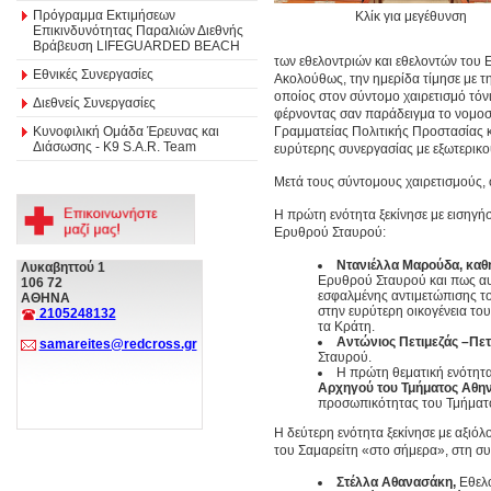
Πρόγραμμα Εκτιμήσεων
Κλίκ για μεγέθυνση
Επικινδυνότητας Παραλιών Διεθνής
Βράβευση LIFEGUARDED BEACH
των εθελοντριών και εθελοντών του 
Εθνικές Συνεργασίες
Ακολούθως, την ημερίδα τίμησε με τ
οποίος στον σύντομο χαιρετισμό τόνι
Διεθνείς Συνεργασίες
φέρνοντας σαν παράδειγμα το νομοσχ
Κυνοφιλική Ομάδα Έρευνας και
Γραμματείας Πολιτικής Προστασίας κ
Διάσωσης - Κ9 S.A.R. Team
ευρύτερης συνεργασίας με εξωτερικο
Μετά τους σύντομους χαιρετισμούς,
Η πρώτη ενότητα ξεκίνησε με εισηγήσ
Ερυθρού Σταυρού:
Ντανιέλλα
Μαρούδα, καθη
Λυκαβηττού 1
Ερυθρού Σταυρού και πως αυτ
106 72
εσφαλμένης αντιμετώπισης τ
ΑΘΗΝΑ
στην ευρύτερη οικογένεια το
2105248132
τα Κράτη.
Αντώνιος Πετιμεζάς –Πετ
samareites@redcross.gr
Σταυρού.
Η πρώτη θεματική ενότητα 
Αρχηγού του
Τμήματος Αθη
προσωπικότητας του Τμήματο
Η δεύτερη ενότητα ξεκίνησε με αξιόλ
του Σαμαρείτη «στο σήμερα», στη συ
Στέλλα Αθανασάκη,
Εθελό