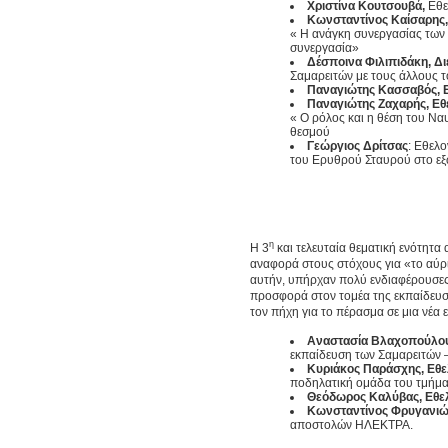
Χριστίνα Κουτσουβά,
Εθελ
Κωνσταντίνος Καίσαρης,
« Η ανάγκη συνεργασίας των 
συνεργασία»
Δέσποινα Φιλιπιδάκη, Δ
Σαμαρειτών με τους άλλους τ
Παναγιώτης Κασσαβός, Εθ
Παναγιώτης Ζαχαρής, Εθ
« Ο ρόλος και η θέση του Ν
θεσμού
Γεώργιος Δρίτσας
: Εθελ
του Ερυθρού Σταυρού στο εξ
η
Η 3
και τελευταία θεματική ενότητα
αναφορά στους στόχους για «το αύριο
αυτήν, υπήρχαν πολύ ενδιαφέρουσες 
προσφορά στον τομέα της εκπαίδευσ
τον πήχη για το πέρασμα σε μια νέα
Αναστασία Βλαχοπούλου,
εκπαίδευση των Σαμαρειτών 
Κυριάκος Παράσχης, Εθε
ποδηλατική ομάδα του τμήματ
Θεόδωρος Καλύβας, Εθελ
Κωνσταντίνος Φρυγανιώτ
αποστολών ΗΛΕΚΤΡΑ.