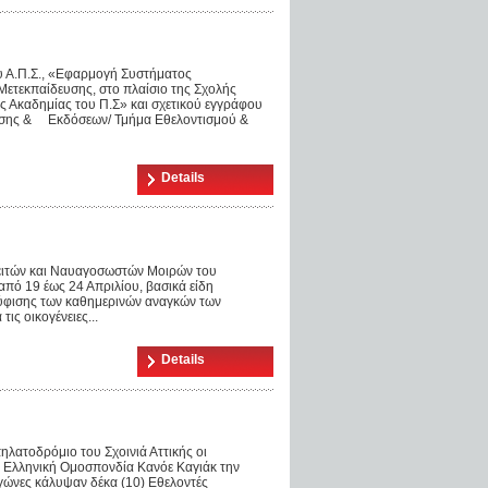
υ Α.Π.Σ., «Εφαρμογή Συστήματος
ετεκπαίδευσης, στο πλαίσιο της Σχολής
 Ακαδημίας του Π.Σ» και σχετικού εγγράφου
ευσης & Εκδόσεων/ Τμήμα Εθελοντισμού &
Details
ειτών και Ναυαγοσωστών Μοιρών του
από 19 έως 24 Απριλίου, βασικά είδη
ούφισης των καθημερινών αναγκών των
ις οικογένειες...
Details
λατοδρόμιο του Σχοινιά Αττικής οι
 Ελληνική Ομοσπονδία Κανόε Καγιάκ την
αγώνες κάλυψαν δέκα (10) Εθελοντές