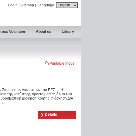
Login
|
Sitemap
|
Language:
Cross Volunteer
About us
Library
Printable mode
ν Σαμαρειτών Διασωστών του ΕΕΣ. Η
αίσια της καλύτερης προετοιμασίας όλων των
ροσβεστική Διοίκηση Κρήτης, η άσκηση ΔΙΑ
η...
Details