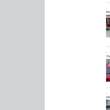
.
Mo
.
Th
.
We