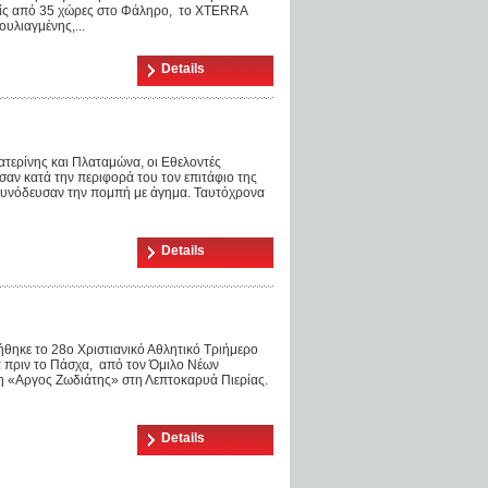
είς από 35 χώρες στο Φάληρο, το XTERRA
υλιαγμένης,...
Details
ατερίνης και Πλαταμώνα, οι Εθελοντές
σαν κατά την περιφορά του τον επιτάφιο της
συνόδευσαν την πομπή με άγημα. Ταυτόχρονα
Details
θηκε το 28ο Χριστιανικό Αθλητικό Τριήμερο
α πριν το Πάσχα, από τον Όμιλο Νέων
 «Αργος Ζωδιάτης» στη Λεπτοκαρυά Πιερίας.
Details