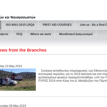
ISO 9001:2015 LRQA
FIRST AID COURSES
Join us - Be a Red 
ojects
FAQ
Where we work
Μειοδοτικοί Διαγωνισμοί
ews from the Branches
iday 10 May 2019
Συνέχεια εκπαίδευσης-επιμόρφωσης των Εθελοντώ
αντιπυρική περίοδος για το 2019 ξεκίνησε και στα πλ
εμπλεκομένων φορέων πραγματοποιήθηκε, υπό την Πυ
ΠΥΡΟΣ 2019 στην Κέρη του Δ. Μαλεβυζίου την Πέμπτ
ursday 09 May 2019