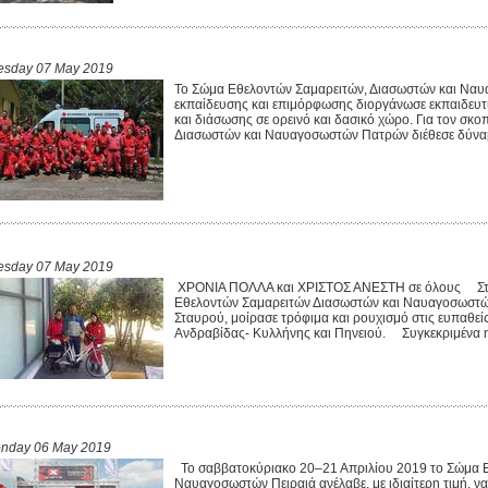
esday 07 May 2019
Το Σώμα Εθελοντών Σαμαρειτών, Διασωστών και Ναυ
εκπαίδευσης και επιμόρφωσης διοργάνωσε εκπαιδευτι
και διάσωσης σε ορεινό και δασικό χώρο. Για τον σκο
Διασωστών και Ναυαγοσωστών Πατρών διέθεσε δύναμη
esday 07 May 2019
ΧΡΟΝΙΑ ΠΟΛΛΑ και ΧΡΙΣΤΟΣ ΑΝΕΣΤΗ σε όλους Στις 
Εθελοντών Σαμαρειτών Διασωστών και Ναυαγοσωστώ
Σταυρού, μοίρασε τρόφιμα και ρουχισμό στις ευπαθεί
Ανδραβίδας- Κυλλήνης και Πηνειού. Συγκεκριμένα η
nday 06 May 2019
Το σαββατοκύριακο 20–21 Απριλίου 2019 το Σώμα Ε
Ναυαγοσωστών Πειραιά ανέλαβε, με ιδιαίτερη τιμή, να