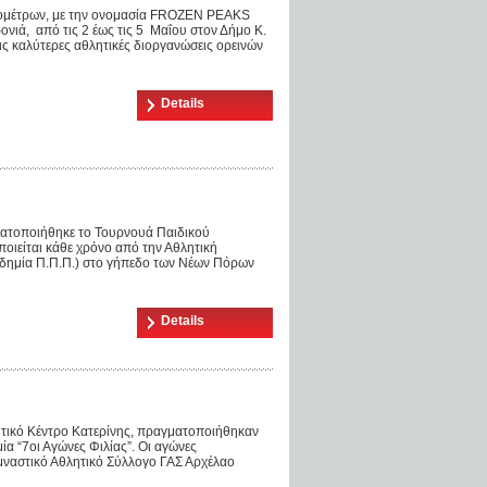
λιομέτρων, με την ονομασία FROZEN PEAKS
ονιά, από τις 2 έως τις 5 Μαΐου στον Δήμο Κ.
ις καλύτερες αθλητικές διοργανώσεις ορεινών
Details
ματοποιήθηκε το Τουρνουά Παιδικού
είται κάθε χρόνο από την Αθλητική
δημία Π.Π.Π.) στο γήπεδο των Νέων Πόρων
Details
λητικό Κέντρο Κατερίνης, πραγματοποιήθηκαν
ία “7οι Αγώνες Φιλίας”. Οι αγώνες
υμναστικό Αθλητικό Σύλλογο ΓΑΣ Αρχέλαο