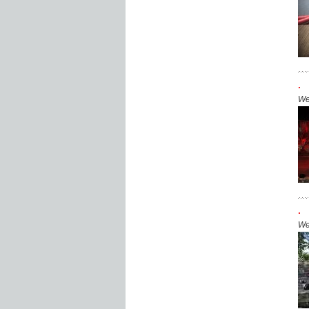
.
We
.
We