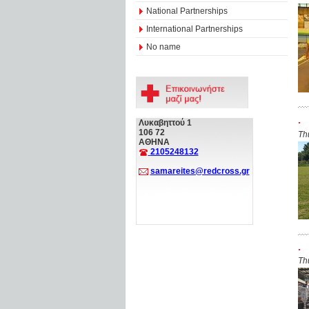
National Partnerships
International Partnerships
No name
.
Λυκαβηττού 1
106 72
Th
ΑΘΗΝΑ
2105248132
samareites@redcross.gr
.
Th