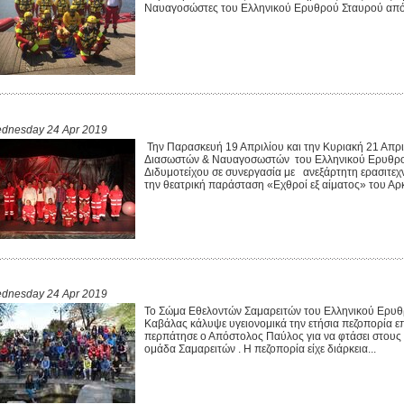
Ναυαγοσώστες του Ελληνικού Ερυθρού Σταυρού από τ
dnesday 24 Apr 2019
Την Παρασκευή 19 Απριλίου και την Κυριακή 21 Απρ
Διασωστών & Ναυαγοσωστών του Ελληνικού Ερυθρού
Διδυμοτείχου σε συνεργασία με ανεξάρτητη ερασιτεχ
την θεατρική παράσταση «Εχθροί εξ αίματος» του Αρκ
dnesday 24 Apr 2019
Το Σώμα Εθελοντών Σαμαρειτών του Ελληνικού Ερυθ
Καβάλας κάλυψε υγειονομικά την ετήσια πεζοπορία ε
περπάτησε ο Απόστολος Παύλος για να φτάσει στους 
ομάδα Σαμαρειτών . Η πεζοπορία είχε διάρκεια...