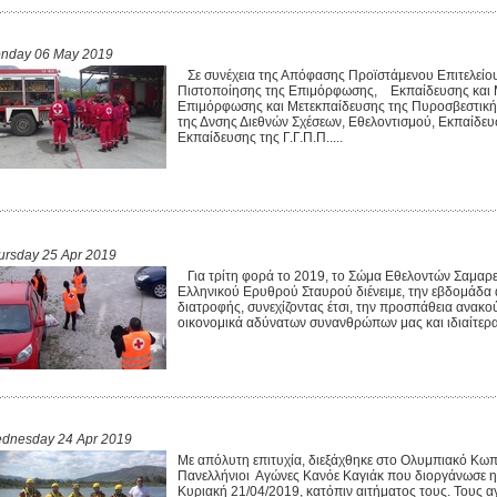
nday 06 May 2019
Σε συνέχεια της Απόφασης Προϊστάμενου Επιτελείο
Πιστοποίησης της Επιμόρφωσης, Εκπαίδευσης και Μ
Επιμόρφωσης και Μετεκπαίδευσης της Πυροσβεστικής
της Δνσης Διεθνών Σχέσεων, Εθελοντισμού, Εκπαίδ
Εκπαίδευσης της Γ.Γ.Π.Π.....
ursday 25 Apr 2019
Για τρίτη φορά το 2019, το Σώμα Εθελοντών Σαμαρ
Ελληνικού Ερυθρού Σταυρού διένειμε, την εβδομάδα 
διατροφής, συνεχίζοντας έτσι, την προσπάθεια ανακ
οικονομικά αδύνατων συνανθρώπων μας και ιδιαίτερα τ
dnesday 24 Apr 2019
Με απόλυτη επιτυχία, διεξάχθηκε στο Ολυμπιακό Κωπη
Πανελλήνιοι Αγώνες Κανόε Καγιάκ που διοργάνωσε η
Κυριακή 21/04/2019, κατόπιν αιτήματος τους. Τους 