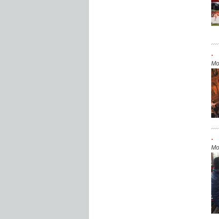
.
Mo
.
Mo