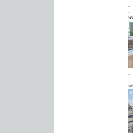
.
We
.
We