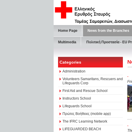
Home Page
News from the Branches
Multimedia
Πολιτική Προστασία - ΕU Pr
N
Categories
Administration
.
Volunteers Samaritans, Rescuers and
Fr
Lifeguards Corp
First Aid and Rescue School
Instructors School
Lifeguards School
Πρώτες Βοήθειες (mobile app)
The IFRC Learning Network
.
LIFEGUARDED BEACH
Th