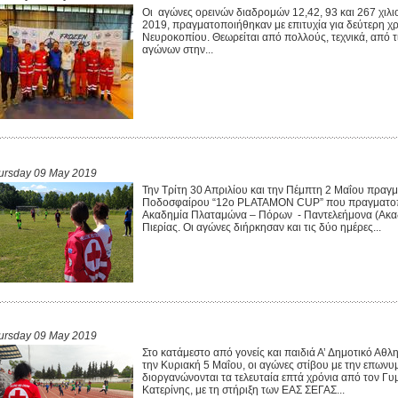
Οι αγώνες ορεινών διαδρομών 12,42, 93 και 267 χι
2019, πραγματοποιήθηκαν με επιτυχία για δεύτερη χρ
Νευροκοπίου. Θεωρείται από πολλούς, τεχνικά, από τ
αγώνων στην...
ursday 09 May 2019
Την Τρίτη 30 Απριλίου και την Πέμπτη 2 Μαΐου πραγ
Ποδοσφαίρου “12ο PLATAMON CUP” που πραγματοποι
Ακαδημία Πλαταμώνα – Πόρων - Παντελεήμονα (Ακα
Πιερίας. Οι αγώνες διήρκησαν και τις δύο ημέρες...
ursday 09 May 2019
Στο κατάμεστο από γονείς και παιδιά Α’ Δημοτικό Αθ
την Κυριακή 5 Μαΐου, οι αγώνες στίβου με την επωνυμ
διοργανώνονται τα τελευταία επτά χρόνια από τον Γ
Κατερίνης, με τη στήριξη των ΕΑΣ ΣΕΓΑΣ...