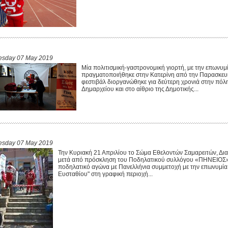
esday 07 May 2019
Μία πολιτισμική-γαστρονομική γιορτή, με την επωνυμία
πραγματοποιήθηκε στην Κατερίνη από την Παρασκευή
φεστιβάλ διοργανώθηκε για δεύτερη χρονιά στην πόλη
Δημαρχείου και στο αίθριο της Δημοτικής...
esday 07 May 2019
Την Κυριακή 21 Απριλίου το Σώμα Εθελοντών Σαμαρειτών, Δ
μετά από πρόσκληση του Ποδηλατικού συλλόγου «ΠΗΝΕΙΟΣ» 
ποδηλατικό αγώνα με Πανελλήνια συμμετοχή με την επωνυμία
Ευσταθίου" στη γραφική περιοχή...