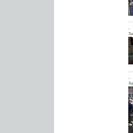
.
Tu
.
Tu