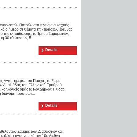
αγοσωστών Πατρών στα πλαίσια συνεχούς
κό διήμερο σε θέματα επιχειρήσεων έρευνας
πό της εκπαίδευσης, το Τμήμα Σαμαρειτών,
 30 εθελοντών, 5...
Details
Άγιες ημέρες του Πάσχα , το Σώμα
ν Αμαλιάδας του Ελληνικού Ερυθρού
ς κοινωνικές ομάδες των Δήμων: Ήλιδας,
 διανομή τροφίμων...
Details
θελοντών Σαμαρειτών, Διασωστών και
 καλύψει υγειονομικά τον 10ο Διεθνή