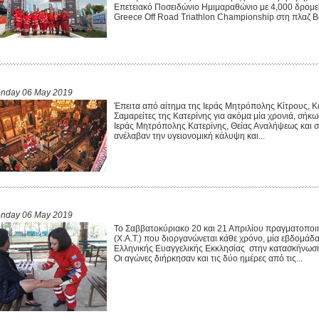
Επετειακό Ποσειδώνιο Ημιμαραθώνιο με 4,000 δρομ
Greece Off Road Triathlon Championship στη πλαζ Βο
nday 06 May 2019
Έπειτα από αίτημα της Ιεράς Μητρόπολης Κίτρους, Κ
Σαμαρείτες της Κατερίνης για ακόμα μία χρονιά, σήκω
Ιεράς Μητρόπολης Κατερίνης, Θείας Αναλήψεως και 
ανέλαβαν την υγειονομική κάλυψη και...
nday 06 May 2019
Το Σαββατοκύριακο 20 και 21 Απριλίου πραγματοποιή
(Χ.Α.Τ.) που διοργανώνεται κάθε χρόνο, μία εβδομάδ
Ελληνικής Ευαγγελικής Εκκλησίας στην κατασκήνωση
Οι αγώνες διήρκησαν και τις δύο ημέρες από τις...