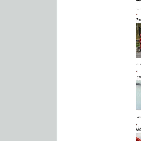
.
Tu
.
Tu
.
Mo