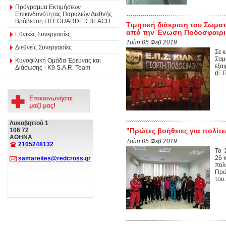
Πρόγραμμα Εκτιμήσεων
Επικινδυνότητας Παραλιών Διεθνής
Βράβευση LIFEGUARDED BEACH
Τιμητική διάκριση του Σώμα
από την Ένωση Ποδοσφαιρικ
Εθνικές Συνεργασίες
Τρίτη 05 Φεβ 2019
Διεθνείς Συνεργασίες
Σε 
Σαμ
Κυνοφιλική Ομάδα Έρευνας και
εξα
Διάσωσης - Κ9 S.A.R. Team
(Ε.
Λυκαβηττού 1
106 72
"Πρώτες βοήθειες για πολίτε
ΑΘΗΝΑ
Τρίτη 05 Φεβ 2019
2105248132
Το 
26 
samareites@redcross.gr
πολ
Πρώ
του.