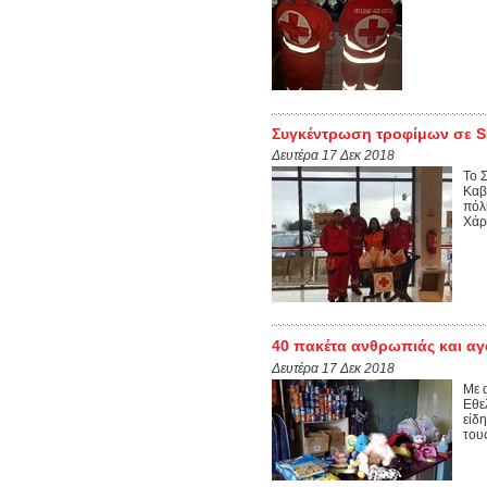
Συγκέντρωση τροφίμων σε S
Δευτέρα 17 Δεκ 2018
Το 
Καβ
πόλ
Χάρη
40 πακέτα ανθρωπιάς και α
Δευτέρα 17 Δεκ 2018
Με 
Εθε
είδη
τους