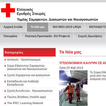
Αρχική Σελίδα
Τα Νέα μας
ISO 9001:2015 LRQA
ΕΚΠΑΙΔΕΥΣ
Πολυμέσα
Πολιτική Προστασία - ΕU Projects
Συχνές Ερωτήσεις
Τα Νέα μας
Κατηγορίες
Διοίκηση - Οργανόγραμμα
ΥΓΕΙΟΝΟΜΙΚΗ ΚΑΛΥΨΗ ΣΕ 
Σώμα Εθελοντών Σαμαρειτών,
Τρίτη 05 Φεβ 2019
Διασωστών και Ναυαγοσωστών
Το Σώμα Εθε
Σχολή Σαμαρειτών και Διασωστών
μετά από πρ
ανάμεσα στη
Εκπαίδευση και Ανάδειξη
Εκπαιδευτών
Σχολή Αυτοδυτών - Ναυαγοσωστών
Πρώτες Βοήθειες (mobile app)
The IFRC Learning Network