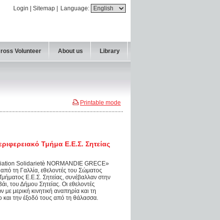
Login
|
Sitemap
|
Language:
Cross Volunteer
About us
Library
Printable mode
ριφερειακό Τμήμα Ε.Ε.Σ. Σητείας
ciation Solidarietè NORMANDIE GRECE»
 από τη Γαλλία, εθελοντές του Σώματος
μήματος Ε.Ε.Σ. Σητείας, συνέβαλλαν στην
ι, του Δήμου Σητείας. Οι εθελοντές
 με μερική κινητική αναπηρία και τη
 και την έξοδό τους από τη θάλασσα.