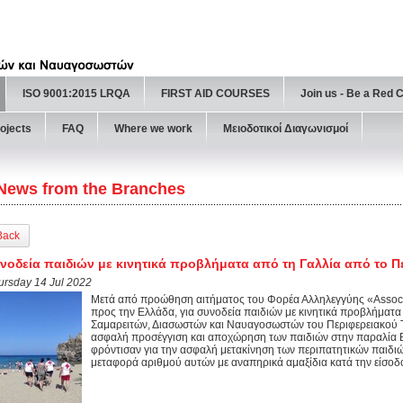
ISO 9001:2015 LRQA
FIRST AID COURSES
Join us - Be a Red 
ojects
FAQ
Where we work
Μειοδοτικοί Διαγωνισμοί
News from the Branches
Back
νοδεία παιδιών με κινητικά προβλήματα από τη Γαλλία από το Πε
ursday 14 Jul 2022
Μετά από προώθηση αιτήματος του Φορέα Αλληλεγγύης «Asso
προς την Ελλάδα, για συνοδεία παιδιών με κινητικά προβλήματα
Σαμαρειτών, Διασωστών και Ναυαγοσωστών του Περιφερειακού Τ
ασφαλή προσέγγιση και αποχώρηση των παιδιών στην παραλία Βά
φρόντισαν για την ασφαλή μετακίνηση των περιπατητικών παιδιών
μεταφορά αριθμού αυτών με αναπηρικά αμαξίδια κατά την είσοδο