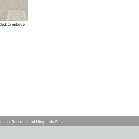
Click to enlarge
ritans, Rescuers and Lifeguards Sector