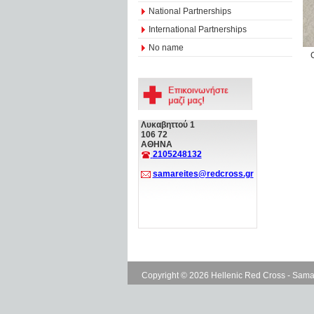
National Partnerships
International Partnerships
No name
Λυκαβηττού 1
106 72
ΑΘΗΝΑ
2105248132
samareites@redcross.gr
Copyright © 2026 Hellenic Red Cross - Sama