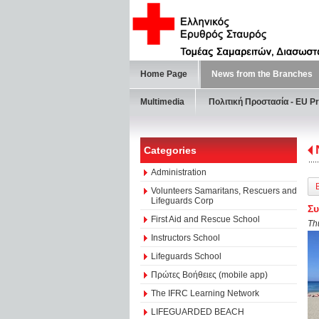
Home Page
News from the Branches
Multimedia
Πολιτική Προστασία - ΕU Pr
Categories
Administration
Volunteers Samaritans, Rescuers and
Lifeguards Corp
Συ
First Aid and Rescue School
Th
Instructors School
Lifeguards School
Πρώτες Βοήθειες (mobile app)
The IFRC Learning Network
LIFEGUARDED BEACH