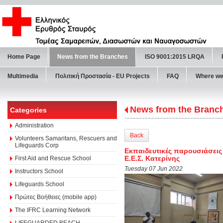
Home Page
News from the Branches
ISO 9001:2015 LRQA
Multimedia
Πολιτική Προστασία - ΕU Projects
FAQ
Where we
News from the Branc
Categories
Administration
Back
Volunteers Samaritans, Rescuers and
Lifeguards Corp
Εκπαιδευτικές παρουσιάσεις
Ε.Ε.Σ. Κατερίνης
First Aid and Rescue School
Tuesday 07 Jun 2022
Instructors School
Lifeguards School
Πρώτες Βοήθειες (mobile app)
The IFRC Learning Network
LIFEGUARDED BEACH