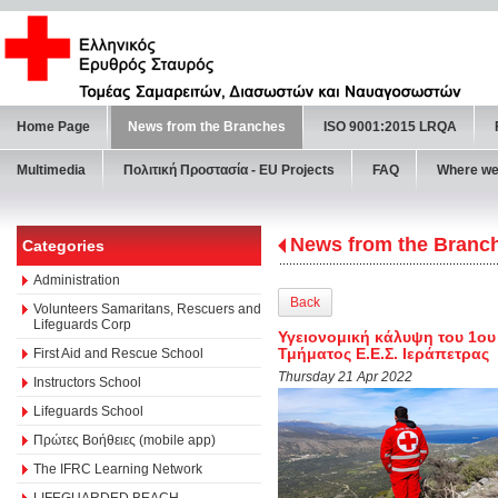
Home Page
News from the Branches
ISO 9001:2015 LRQA
Multimedia
Πολιτική Προστασία - ΕU Projects
FAQ
Where we
News from the Branc
Categories
Administration
Back
Volunteers Samaritans, Rescuers and
Lifeguards Corp
Υγειονομική κάλυψη του 1ο
Τμήματος Ε.Ε.Σ. Ιεράπετρας
First Aid and Rescue School
Thursday 21 Apr 2022
Instructors School
Lifeguards School
Πρώτες Βοήθειες (mobile app)
The IFRC Learning Network
LIFEGUARDED BEACH