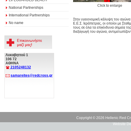
Click to enlarge
National Partnerships
International Partnerships
Στην υγειονομική κάλυψη του αγώνα 
No name
Ε.Ε.Σ. Ιεράπετρας, οι οποίοι με Στ
τους σε όλα τα επικίνδυνα σημεία τη
διεξαγωγή του αγώνα, αντιμετωπίζον
Λυκαβηττού 1
106 72
ΑΘΗΝΑ
2105248132
samareites@redcross.gr
Copyright © 2026 Hellenic Red Cr
Website De