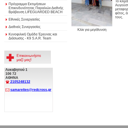
Το κλιμά
Πρόγραμμα Εκτιμήσεων
Αυγούστ
Επικινδυνότητας Παραλιών Διεθνής
μεταφορά
Βράβευση LIFEGUARDED BEACH
φέτος, 
τους.
Εθνικές Συνεργασίες
Διεθνείς Συνεργασίες
Κλίκ για μεγέθυνση
Κυνοφιλική Ομάδα Έρευνας και
Διάσωσης - Κ9 S.A.R. Team
Λυκαβηττού 1
106 72
ΑΘΗΝΑ
2105248132
samareites@redcross.gr