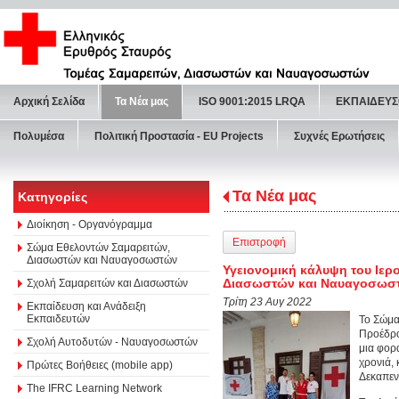
Αρχική Σελίδα
Τα Νέα μας
ISO 9001:2015 LRQA
ΕΚΠΑΙΔΕΥΣ
Πολυμέσα
Πολιτική Προστασία - ΕU Projects
Συχνές Ερωτήσεις
Τα Νέα μας
Κατηγορίες
Διοίκηση - Οργανόγραμμα
Επιστροφή
Σώμα Εθελοντών Σαμαρειτών,
Διασωστών και Ναυαγοσωστών
Υγειονομική κάλυψη του Ιε
Διασωστών και Ναυαγοσωσ
Σχολή Σαμαρειτών και Διασωστών
Τρίτη 23 Αυγ 2022
Εκπαίδευση και Ανάδειξη
Εκπαιδευτών
Το Σώμα
Προέδρο
Σχολή Αυτοδυτών - Ναυαγοσωστών
μια φορ
χρονιά,
Πρώτες Βοήθειες (mobile app)
Δεκαπεν
The IFRC Learning Network