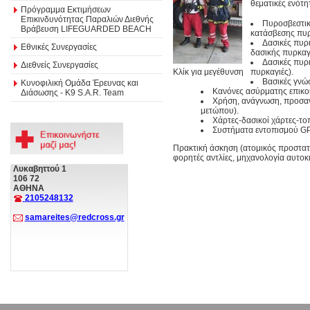
θεματικές ενότη
Πρόγραμμα Εκτιμήσεων
Επικινδυνότητας Παραλιών Διεθνής
Πυροσβεστικ
Βράβευση LIFEGUARDED BEACH
κατάσβεσης πυρ
Δασικές πυρκ
Εθνικές Συνεργασίες
δασικής πυρκαγ
Δασικές πυρ
Διεθνείς Συνεργασίες
Κλίκ για μεγέθυνση
πυρκαγιές).
Βασικές γνώ
Κυνοφιλική Ομάδα Έρευνας και
Κανόνες ασύρματης επικο
Διάσωσης - Κ9 S.A.R. Team
Χρήση, ανάγνωση, προσαν
μετώπου).
Χάρτες-δασικοί χάρτες-το
Συστήματα εντοπισμού GP
Πρακτική άσκηση (ατομικός προστατ
φορητές αντλίες, μηχανολογία αυτοκ
Λυκαβηττού 1
106 72
ΑΘΗΝΑ
2105248132
samareites@redcross.gr