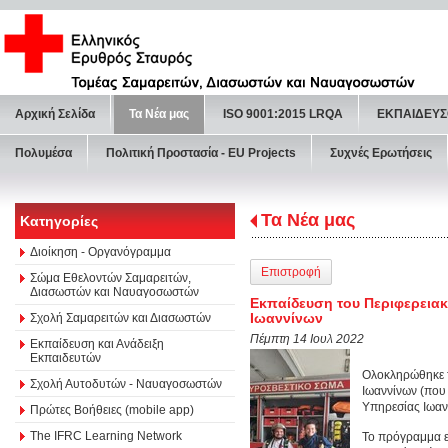
Αρχική Σελίδα
Τα Νέα μας
ISO 9001:2015 LRQA
ΕΚΠΑΙΔΕΥΣ
Πολυμέσα
Πολιτική Προστασία - ΕU Projects
Συχνές Ερωτήσεις
Τα Νέα μας
Κατηγορίες
Διοίκηση - Οργανόγραμμα
Επιστροφή
Σώμα Εθελοντών Σαμαρειτών,
Διασωστών και Ναυαγοσωστών
Εκπαίδευση του Περιφερειακ
Ιωαννίνων
Σχολή Σαμαρειτών και Διασωστών
Πέμπτη 14 Ιουλ 2022
Εκπαίδευση και Ανάδειξη
Εκπαιδευτών
Ολοκληρώθηκε τ
Σχολή Αυτοδυτών - Ναυαγοσωστών
Ιωαννίνων (που
Υπηρεσίας Ιωαν
Πρώτες Βοήθειες (mobile app)
The IFRC Learning Network
Το πρόγραμμα ε