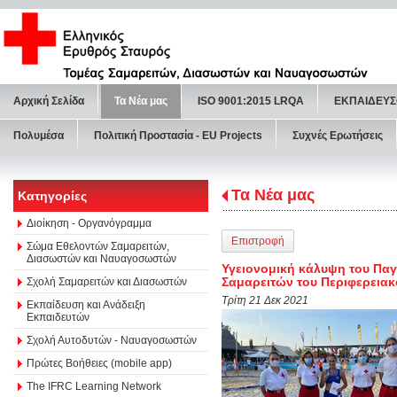
Αρχική Σελίδα
Τα Νέα μας
ISO 9001:2015 LRQA
ΕΚΠΑΙΔΕΥΣ
Πολυμέσα
Πολιτική Προστασία - ΕU Projects
Συχνές Ερωτήσεις
Τα Νέα μας
Κατηγορίες
Διοίκηση - Οργανόγραμμα
Επιστροφή
Σώμα Εθελοντών Σαμαρειτών,
Διασωστών και Ναυαγοσωστών
Υγειονομική κάλυψη του Πα
Σαμαρειτών του Περιφερειακ
Σχολή Σαμαρειτών και Διασωστών
Τρίτη 21 Δεκ 2021
Εκπαίδευση και Ανάδειξη
Εκπαιδευτών
Σχολή Αυτοδυτών - Ναυαγοσωστών
Πρώτες Βοήθειες (mobile app)
The IFRC Learning Network