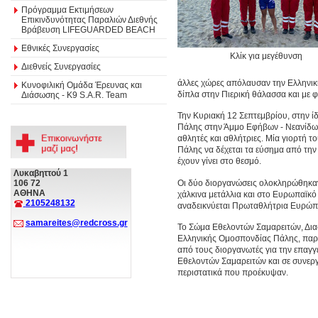
Πρόγραμμα Εκτιμήσεων
Επικινδυνότητας Παραλιών Διεθνής
Βράβευση LIFEGUARDED BEACH
Εθνικές Συνεργασίες
Κλίκ για μεγέθυνση
Διεθνείς Συνεργασίες
άλλες χώρες απόλαυσαν την Ελληνική
Κυνοφιλική Ομάδα Έρευνας και
δίπλα στην Πιερική θάλασσα και με 
Διάσωσης - Κ9 S.A.R. Team
Την Κυριακή 12 Σεπτεμβρίου, στην 
Πάλης στην Άμμο Εφήβων - Νεανίδων
αθλητές και αθλήτριες. Μία γιορτή 
Πάλης να δέχεται τα εύσημα από την
έχουν γίνει στο θεσμό.
Λυκαβηττού 1
Οι δύο διοργανώσεις ολοκληρώθηκαν
106 72
ΑΘΗΝΑ
χάλκινα μετάλλια και στο Ευρωπαϊκό
2105248132
αναδεικνύεται Πρωταθλήτρια Ευρώ
samareites@redcross.gr
Το Σώμα Εθελοντών Σαμαρειτών, Δια
Ελληνικής Ομοσπονδίας Πάλης, παρε
από τους διοργανωτές για την επαγ
Εθελοντών Σαμαρειτών και σε συνεργ
περιστατικά που προέκυψαν.