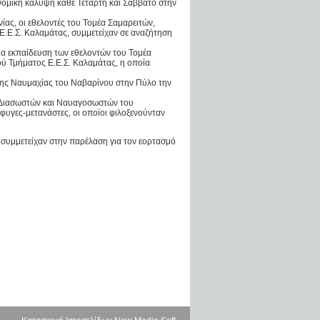
ονομική κάλυψη κάθε Τετάρτη και Σάββατο στην
ας, οι εθελοντές του Τομέα Σαμαρειτών,
.Ε.Σ. Καλαμάτας, συμμετείχαν σε αναζήτηση
α εκπαίδευση των εθελοντών του Τομέα
ύ Τμήματος Ε.Ε.Σ. Καλαμάτας, η οποία
της Ναυμαχίας του Ναβαρίνου στην Πύλο την
, Διασωστών και Ναυαγοσωστών του
υγες-μετανάστες, οι οποίοι φιλοξενούνταν
συμμετείχαν στην παρέλαση για τον εορτασμό