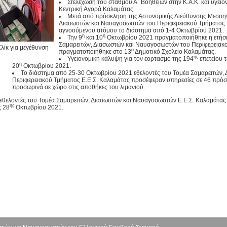
Στελέχωση του σταθμού Α΄ Βοηθειών στην Κ.Α.Κ. και υγει
Κεντρική Αγορά Καλαμάτας.
Μετά από πρόσκληση της Αστυνομικής Διεύθυνσης Μεσσηνί
Διασωστών και Ναυαγοσωστών του Περιφερειακού Τμήματος Ε
αγνοούμενου ατόμου το διάστημα από 1-4 Οκτωβρίου 2021.
η
η
Την 9
και 10
Οκτωβρίου 2021 πραγματοποιήθηκε η ετήσι
Σαμαρειτών, Διασωστών και Ναυαγοσωστών του Περιφερειακο
λίκ για μεγέθυνση
ο
πραγματοποιήθηκε στο 13
Δημοτικό Σχολείο Καλαμάτας.
ης
Υγειονομική κάλυψη για τον εορτασμό της 194
επετείου 
η
20
Οκτωβρίου 2021.
Το διάστημα από 25-30 Οκτωβρίου 2021 εθελοντές του Τομέα Σαμαρειτών
Περιφερειακού Τμήματος Ε.Ε.Σ. Καλαμάτας προσέφεραν υπηρεσίες σε 46 πρόσφ
προσωρινά σε χώρο στις αποθήκες του λιμανιού.
 εθελοντές του Τομέα Σαμαρειτών, Διασωστών και Ναυαγοσωστών Ε.Ε.Σ. Καλαμάτας 
ης
ς 28
Οκτωβρίου 2021.