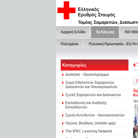
Αρχική Σελίδα
Τα Νέα μας
ISO 90
Πολυμέσα
Πολιτική Προστασία - ΕU Pr
Κατηγορίες
Διοίκηση - Οργανόγραμμα
Σώμα Εθελοντών Σαμαρειτών,
Διασωστών και Ναυαγοσωστών
Δρ
Κα
Σχολή Σαμαρειτών και Διασωστών
Τε
Εκπαίδευση και Ανάδειξη
Εκπαιδευτών
Σχολή Αυτοδυτών - Ναυαγοσωστών
Πρώτες Βοήθειες (mobile app)
The IFRC Learning Network