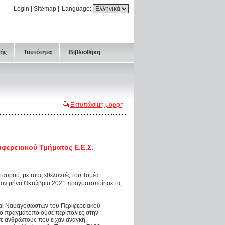
Login
|
Sitemap
|
Language:
τής
Ταυτότητα
Βιβλιοθήκη
Εκτυπώσιμη μορφή
φερειακού Τμήματος Ε.Ε.Σ.
αυρού, με τους εθελοντές του Τομέα
τον μήνα Οκτώβριο 2021 πραγματοποίησε τις
και Ναυαγοσωστών του Περιφερειακού
κο πραγματοποιούσε περιπολίες στην
ε ανθρώπους που είχαν ανάγκη.