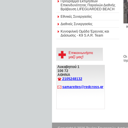
Πρόγραμμα Εκτιμήσεων
Επικινδυνότητας Παραλιών Διεθνής
Βράβευση LIFEGUARDED BEACH
Εθνικές Συνεργασίες
Διεθνείς Συνεργασίες
Κ
Κυνοφιλική Ομάδα Έρευνας και
Διάσωσης - Κ9 S.A.R. Team
Οι
τη
Λυκαβηττού 1
106 72
ΑΘΗΝΑ
2105248132
samareites@redcross.gr