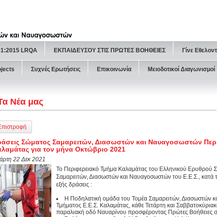
01:2015 LRQA
ΕΚΠΑΙΔΕΥΣΟΥ ΣΤΙΣ ΠΡΩΤΕΣ ΒΟΗΘΕΙΕΣ
Γίνε Εθελον
ojects
Συχνές Ερωτήσεις
Επικοινωνία
Μειοδοτικοί Διαγωνισμοί
Τα Νέα μας
Επιστροφή
άσεις Σώματος Σαμαρειτών, Διασωστών και Ναυαγοσωστών Περι
λαμάτας για τον μήνα Οκτώβριο 2021
τάρτη 22 Δεκ 2021
Το Περιφερειακό Τμήμα Καλαμάτας του Ελληνικού Ερυθρού Στ
Σαμαρειτών, Διασωστών και Ναυαγοσωστών του Ε.Ε.Σ., κατά 
εξής δράσεις :
Η Ποδηλατική ομάδα του Τομέα Σαμαρειτών, Διασωστών 
Τμήματος Ε.Ε.Σ. Καλαμάτας, κάθε Τετάρτη και Σαββατοκύρια
παραλιακή οδό Ναυαρίνου προσφέροντας Πρώτες Βοήθειες σ