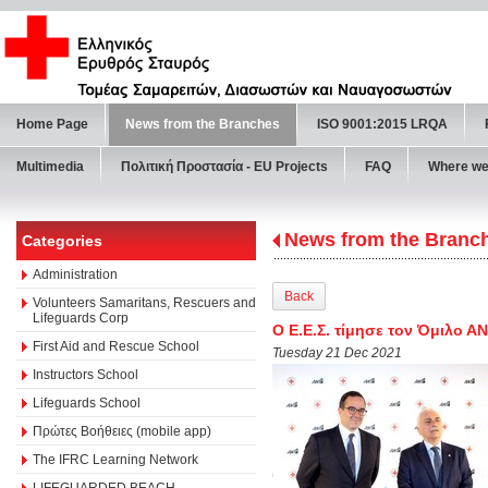
Home Page
News from the Branches
ISO 9001:2015 LRQA
Multimedia
Πολιτική Προστασία - ΕU Projects
FAQ
Where we
News from the Branc
Categories
Administration
Back
Volunteers Samaritans, Rescuers and
Lifeguards Corp
Ο Ε.Ε.Σ. τίμησε τον Όμιλο Α
First Aid and Rescue School
Tuesday 21 Dec 2021
Instructors School
Lifeguards School
Πρώτες Βοήθειες (mobile app)
The IFRC Learning Network
LIFEGUARDED BEACH