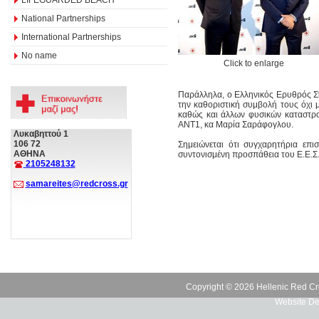
National Partnerships
International Partnerships
No name
Click to enlarge
Παράλληλα, ο Ελληνικός Ερυθρός Στα
την καθοριστική συμβολή τους όχι 
καθώς και άλλων φυσικών καταστρο
ΑΝΤ1, κα Μαρία Σαράφογλου.
Λυκαβηττού 1
106 72
Σημειώνεται ότι συγχαρητήρια επ
ΑΘΗΝΑ
συντονισμένη προσπάθεια του Ε.Ε.
2105248132
samareites@redcross.gr
Copyright © 2026 Hellenic Red Cr
Website De