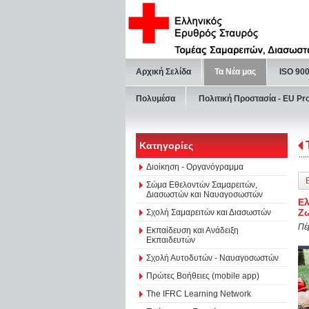
Αρχική Σελίδα
Τα Νέα μας
ISO 90
Πολυμέσα
Πολιτική Προστασία - ΕU Pr
Κατηγορίες
Διοίκηση - Οργανόγραμμα
Σώμα Εθελοντών Σαμαρειτών,
Διασωστών και Ναυαγοσωστών
Ελ
Ζ
Σχολή Σαμαρειτών και Διασωστών
Πέ
Εκπαίδευση και Ανάδειξη
Εκπαιδευτών
Σχολή Αυτοδυτών - Ναυαγοσωστών
Πρώτες Βοήθειες (mobile app)
The IFRC Learning Network