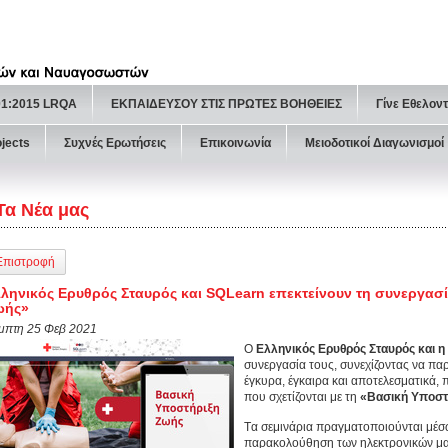
01:2015 LRQA
ΕΚΠΑΙΔΕΥΣΟΥ ΣΤΙΣ ΠΡΩΤΕΣ ΒΟΗΘΕΙΕΣ
Γίνε Εθελον
ojects
Συχνές Ερωτήσεις
Επικοινωνία
Μειοδοτικοί Διαγωνισμοί
Τα Νέα μας
Επιστροφή
ληνικός Ερυθρός Σταυρός και SQLearn επεκτείνουν τη συνεργασί
ωής»
μπτη 25 Φεβ 2021
Ο
Ελληνικός Ερυθρός Σταυρός και 
συνεργασία τους, συνεχίζοντας να πα
έγκυρα, έγκαιρα και αποτελεσματικά, π
που σχετίζονται με τη
«Βασική Υποστ
Tα σεμινάρια πραγματοποιούνται μέσω
παρακολούθηση των ηλεκτρονικών μα