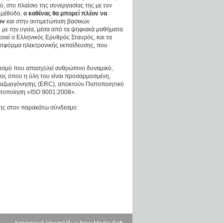
, στο πλαίσιο της συνεργασίας της με τον
 μέθοδο,
ο καθένας θα μπορεί πλέον να
ών
και στην αντιμετώπιση βασικών
 με την υγεία, μέσα από τα ψηφιακά μαθήματα
οιεί ο Ελληνικός Ερυθρός Σταυρός, και τα
πλατφόρμα ηλεκτρονικής εκπαίδευσης, που
ανισμό που απασχολεί ανθρώπινο δυναμικό,
ος όπου η ύλη του είναι προσαρμοσμένη,
Αναζωογόνησης (ERC), αποκτούν Πιστοποιητικό
ιστοποίηση «ISO 9001:2008».
ησης στον παρακάτω σύνδεσμο: