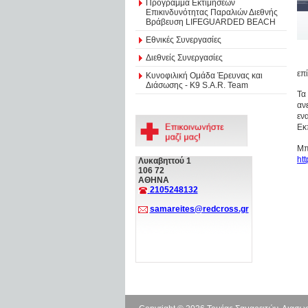
Πρόγραμμα Εκτιμήσεων
Επικινδυνότητας Παραλιών Διεθνής
Βράβευση LIFEGUARDED BEACH
Εθνικές Συνεργασίες
Διεθνείς Συνεργασίες
επ
Κυνοφιλική Ομάδα Έρευνας και
Διάσωσης - Κ9 S.A.R. Team
Τα
αν
εν
Εκ
Μπ
ht
Λυκαβηττού 1
106 72
ΑΘΗΝΑ
2105248132
samareites@redcross.gr