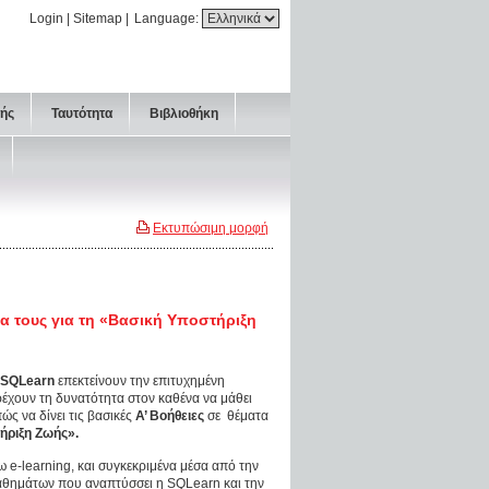
Login
|
Sitemap
|
Language:
τής
Ταυτότητα
Βιβλιοθήκη
Εκτυπώσιμη μορφή
α τους για τη «Βασική Υποστήριξη
η SQLearn
επεκτείνουν την επιτυχημένη
ρέχουν τη δυνατότητα στον καθένα να μάθει
ώς να δίνει τις βασικές
Α’ Βοήθειες
σε θέματα
ήριξη Ζωής».
 e-learning, και συγκεκριμένα μέσα από την
θημάτων που αναπτύσσει η SQLearn και την