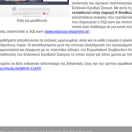
απόκτηση του σχετικού πιστοποιητικού
Ελληνικό Ερυθρό Σταυρό. Με αυτή τη
εκπαιδευτεί στην παροχή Α’ Βοηθει
καταστάσεων ανάγκης που σχετίζονται
Κλίκ για μεγέθυνση
που δημιουργεί η SQLearn και πιστοπ
οποία είναι διαθέσιμα σε μια κοινή 
ίσης αναπτύσσει η SQLearn (
www.redcross-elearning.gr
).
 μαθήματα απευθύνονται σε ενήλικες μεμονωμένα, αλλά και σε κάθε εταιρεία ή οργ
εξαρτήτως τομέα. Οι εκπαιδευόμενοι μετά την επιτυχή ολοκλήρωση του προγράμματ
αρμονισμένη και σύμφωνη με τις τελευταίες οδηγίες του Ευρωπαϊκού Συμβουλίου 
παίδευσης του Ελληνικού Ερυθρού Σταυρού το οποίο ισχύει για πέντε χρόνια με π
ορείτε να δείτε ενδεικτικό απόσπασμα της διδακτικής ύλης και του τρόπου εκμάθ
tps://youtu.be/Id0yh-YzAAY