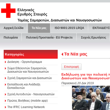
Αρχική Σελίδα
Τα Νέα μας
ISO 9001:2015 LRQA
ΕΚΠΑΙΔΕΥΣ
Πολυμέσα
Πολιτική Προστασία - ΕU Projects
Συχνές Ερωτήσεις
Τα Νέα μας
Κατηγορίες
Διοίκηση - Οργανόγραμμα
Επιστροφή
Σώμα Εθελοντών Σαμαρειτών,
Διασωστών και Ναυαγοσωστών
Εκδήλωση για την πολυετή 
Διασωστών και Ναυαγοσωστ
Σχολή Σαμαρειτών και Διασωστών
Παρασκευή 20 Δεκ 2019
Εκπαίδευση και Ανάδειξη
Εκπαιδευτών
Σχολή Αυτοδυτών - Ναυαγοσωστών
Πρώτες Βοήθειες (mobile app)
The IFRC Learning Network