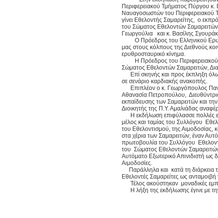
Περιφερειακού Τμήματος Πύργου κ. 
Ναυαγοσωστών του Περιφερειακού Τμ
γίνει Εθελοντής Σαμαρείτης, ο εκπ
του Σώματος Εθελοντών Σαμαρειτών
Γεωργούλια και κ. Βασίλης Σγουράκη
Ο Πρόεδρος του Ελληνικού Ερυθρού
μας στους κόλπους της Διεθνούς κοι
ερυθροσταυρικό κίνημα.
Η Πρόεδρος του Περιφερειακού Τμή
Σώματος Εθελοντών Σαμαρειτών, Δ
Επί σκηνής και προς έκπληξη όλων
σε σενάριο καρδιακής ανακοπής.
Επιπλέον ο κ. Γεωργόπουλος Παναγι
Αθανασία Πετροπούλου, Διευθύντρι
εκπαίδευσης των Σαμαρειτών και τη
Διοικητής της Π.Υ. Αμαλιάδας αναφ
Η εκδήλωση επιφύλασσε πολλές εκπ
μέλος και ταμίας του Συλλόγου Εθε
του Εθελοντισμού, της Αιμοδοσίας,
στα χέρια των Σαμαρειτών, έναν Αυ
πρωτοβουλία του Συλλόγου Εθελοντ
του Σώματος Εθελοντών Σαμαρειτών,
Αυτόματο Εξωτερικό Απινιδιστή ως δ
Αιμοδοσίες.
Παράλληλα και κατά τη διάρκεια τη
Εθελοντές Σαμαρείτες ως ανταμοιβή 
Τέλος ακούστηκαν μοναδικές εμπειρ
Η λήξη της εκδήλωσης έγινε με τη