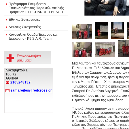
Πρόγραμμα Εκτιμήσεων
Επικινδυνότητας Παραλιών Διεθνής
Βράβευση LIFEGUARDED BEACH
Εθνικές Συνεργασίες
Διεθνείς Συνεργασίες
Κυνοφιλική Ομάδα Έρευνας και
Διάσωσης - Κ9 S.A.R. Team
Μια λαμπρή και ταυτόχρονα συγκιν
Πολιτιστικών Εκδηλώσεων του Δήμο
Λυκαβηττού 1
Εθελοντών Σαμαρειτών, Διασωστών 
106 72
τιμή για την εκδήλωση, ήταν η παρ
ΑΘΗΝΑ
την κ Μαρία Ρέστη – Χριστοφόρου γ
2105248132
Τμήματος μας . Επίσης ο Δήμαρχος 
samareites@redcross.gr
Σταυρού Dr. Αντώνιο Αυγερινό. Επιπ
εκδήλωσή μας με την παρουσία του 
Περιφερικό Τμήμα της Αμαλιάδας.
Την εκδήλωση τίμησαν με την παρου
Ήλιδας καθώς και εκπρόσωποι άλλω
Πολιτικής Προστασίας της Περιφερει
ο Ιατρικός Σύλλογος έδωσε το παρώ
φίλοι των Σαμαρειτών του Περιφερει
Στην εκδήλωση παρευρέθησαν, ο Π