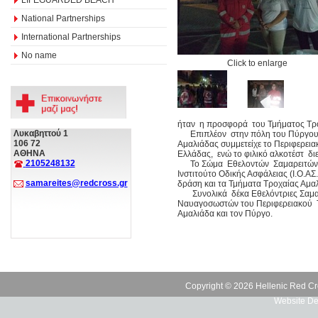
National Partnerships
International Partnerships
No name
Click to enlarge
ήταν η προσφορά του Τμήματος Τρ
Λυκαβηττού 1
Επιπλέον στην πόλη του Πύργου μ
106 72
Αμαλιάδας συμμετείχε το Περιφερει
ΑΘΗΝΑ
Ελλάδας, ενώ το φιλικό αλκοτέστ δι
2105248132
Το Σώμα Εθελοντών Σαμαρειτών, Δ
Ινστιτούτο Οδικής Ασφάλειας (Ι.Ο.Α
samareites@redcross.gr
δράση και τα Τμήματα Τροχαίας Αμαλ
Συνολικά δέκα Εθελόντριες Σαμαρε
Ναυαγοσωστών του Περιφερειακού Τμ
Αμαλιάδα και τον Πύργο.
Copyright © 2026 Hellenic Red Cr
Website De