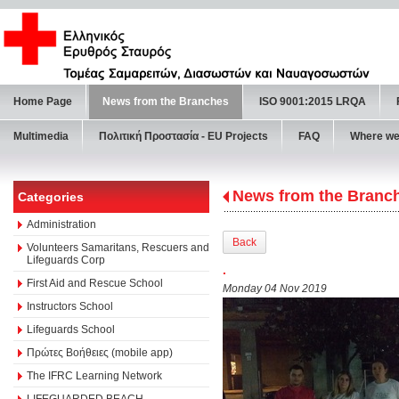
Home Page
News from the Branches
ISO 9001:2015 LRQA
Multimedia
Πολιτική Προστασία - ΕU Projects
FAQ
Where we
News from the Branc
Categories
Administration
Back
Volunteers Samaritans, Rescuers and
Lifeguards Corp
.
First Aid and Rescue School
Monday 04 Nov 2019
Instructors School
Lifeguards School
Πρώτες Βοήθειες (mobile app)
The IFRC Learning Network
LIFEGUARDED BEACH