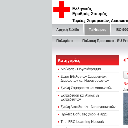
Αρχική Σελίδα
Τα Νέα μας
ISO 90
Πολυμέσα
Πολιτική Προστασία - ΕU Pr
Κατηγορίες
Διοίκηση - Οργανόγραμμα
Σώμα Εθελοντών Σαμαρειτών,
Διασωστών και Ναυαγοσωστών
Να
Σχολή Σαμαρειτών και Διασωστών
Δε
Εκπαίδευση και Ανάδειξη
Εκπαιδευτών
Σχολή Αυτοδυτών - Ναυαγοσωστών
Πρώτες Βοήθειες (mobile app)
The IFRC Learning Network