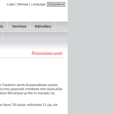
Login
|
Sitemap
|
Language:
τής
Ταυτότητα
Βιβλιοθήκη
Εκτυπώσιμη μορφή
ία Trantision sports διοργανώθηκαν αγώνες
) στην μαγευτική τοποθεσία στην Λίμνη Δόξα
ετρο 900 μέτρων με θέα τις κορυφές της
ν Λίμνη 750 μέτρα, ποδηλασία 21 χλμ, και