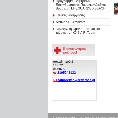
Πρόγραμμα Εκτιμήσεων
Επικινδυνότητας Παραλιών Διεθνής
Βράβευση LIFEGUARDED BEACH
Εθνικές Συνεργασίες
Διεθνείς Συνεργασίες
Κυνοφιλική Ομάδα Έρευνας και
Διάσωσης - Κ9 S.A.R. Team
Λυκαβηττού 1
106 72
ΑΘΗΝΑ
2105248132
samareites@redcross.gr