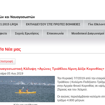
01:2015 LRQA
ΕΚΠΑΙΔΕΥΣΟΥ ΣΤΙΣ ΠΡΩΤΕΣ ΒΟΗΘΕΙΕΣ
Γίνε Εθελον
ojects
Συχνές Ερωτήσεις
Επικοινωνία
Μειοδοτικοί Διαγωνισμοί
Τα Νέα μας
Επιστροφή
υαγοσωστική Κάλυψη «Αγώνες Τριάθλου Λίμνη Δόξα Κορινθίας»
υτέρα 05 Αυγ 2019
Την Κυριακή 7/7/2019 από την εταιρε
Τριάθλου ( Κολύμπι-Ποδήλατο-Τρέξιμο
στην Αρχαία Φενεό Κορινθίας σε υψόμ
Ζήρειας και του Χελμού.
Οι αγώνες περιελάμβαναν κολύμπι στη
τρέξιμο 4.800 μέτρων.
Κλίκ για μεγέθυνση