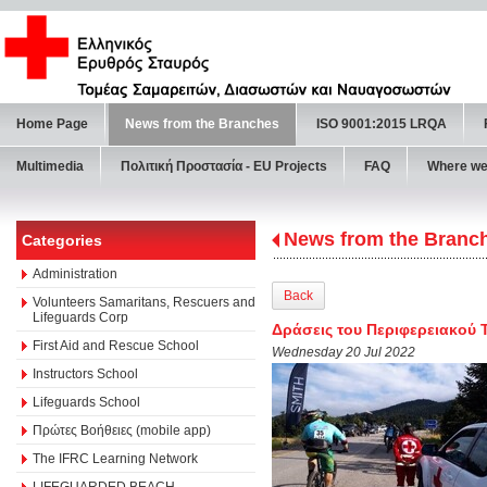
Home Page
News from the Branches
ISO 9001:2015 LRQA
Multimedia
Πολιτική Προστασία - ΕU Projects
FAQ
Where we
News from the Branc
Categories
Administration
Back
Volunteers Samaritans, Rescuers and
Lifeguards Corp
Δράσεις του Περιφερειακού Τ
First Aid and Rescue School
Wednesday 20 Jul 2022
Instructors School
Lifeguards School
Πρώτες Βοήθειες (mobile app)
The IFRC Learning Network
LIFEGUARDED BEACH