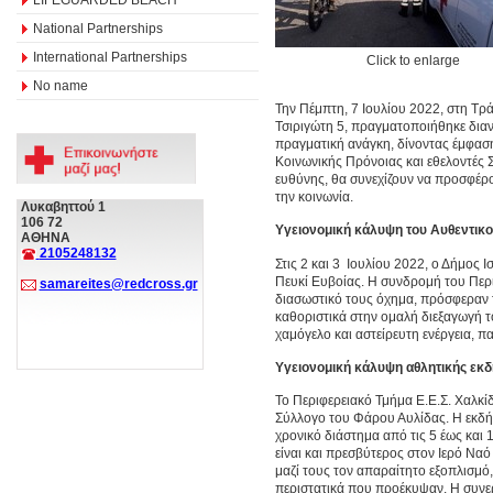
National Partnerships
International Partnerships
Click to enlarge
No name
Την Πέμπτη, 7 Ιουλίου 2022, στη Τρ
Τσιριγώτη 5, πραγματοποιήθηκε διαν
πραγματική ανάγκη, δίνοντας έμφαση 
Κοινωνικής Πρόνοιας και εθελοντές 
ευθύνης, θα συνεχίζουν να προσφέρου
την κοινωνία.
Λυκαβηττού 1
106 72
Υγειονομική κάλυψη του Αυθεντι
ΑΘΗΝΑ
2105248132
Στις 2 και 3 Ιουλίου 2022, ο Δήμος
Πευκί Ευβοίας. Η συνδρομή του Περι
samareites@redcross.gr
διασωστικό τους όχημα, πρόσφεραν τ
καθοριστικά στην ομαλή διεξαγωγή τ
χαμόγελο και αστείρευτη ενέργεια, 
Υγειονομική κάλυψη αθλητικής ε
Το Περιφερειακό Τμήμα Ε.Ε.Σ. Χαλκί
Σύλλογο του Φάρου Αυλίδας. Η εκδή
χρονικό διάστημα από τις 5 έως και 
είναι και πρεσβύτερος στον Ιερό Να
μαζί τους τον απαραίτητο εξοπλισμό,
περιστατικά που προέκυψαν. Η συνερ