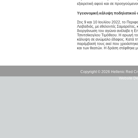
εξαιρετική αφού και σε προηγούμενο
Υγειονομική κάλυψη ποδηλατικού
Στις 9 και 10 Ιουλίου 2022, το Περι
Λειβαδιάς, με εθελοντές Σαμαρείτες
διοργάνωση του αγώνα ανέλαβε η E
Τσιντσίκογλου Τιμόθεου. Η αρωγή τ
κάλυψη σε ανώμαλο έδαφος. Κατά τη 
παρέμβασή τους εκεί που χρειάστηκε
και των θεατών. Η δράση στέφθηκε μ
Copyright © 2026 Hellenic Red Cr
Website De