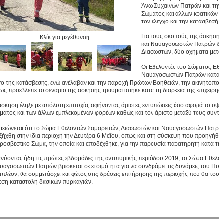
Άνω Συχαινών Πατρών και τη
Σώματος και άλλων κρατικών
τον έλεγχο και την κατάσβεσή
Για τους σκοπούς της άσκησ
Κλίκ για μεγέθυνση
και Ναυαγοσωστών Πατρών δι
Διασωστών, δύο οχήματα με
Οι Εθελοντές του Σώματος Ε
Ναυαγοσωστών Πατρών κατανε
γο της κατάσβεσης, ενώ ανέλαβαν και την παροχή Πρώτων Βοηθειών, την ακινητοπο
ως προέβλεπε το σενάριο της άσκησης τραυματίστηκε κατά τη διάρκεια της επιχείρη
άσκηση έληξε με απόλυτη επιτυχία, αφήνοντας άριστες εντυπώσεις όσο αφορά το 
ματος και των άλλων εμπλεκομένων φορέων καθώς και τον άριστο μεταξύ τους συντ
μειώνεται ότι το Σώμα Εθελοντών Σαμαρειτών, Διασωστών και Ναυαγοσωστών Πατρ
εξήχθη στην ίδια περιοχή την Δευτέρα 6 Μαΐου, όπως και στη σύσκεψη που προηγή
ροσβεστικό Σώμα, την οποία και αποδέχθηκε, για την παρουσία παρατηρητή κατά τ
ανύοντας ήδη τις πρώτες εβδομάδες της αντιπυρικής περιόδου 2019, το Σώμα Εθελ
υαγοσωστών Πατρών βρίσκεται σε ετοιμότητα για να συνδράμει τις δυνάμεις του Π
ιπλέον, θα συμμετάσχει και φέτος στις δράσεις επιτήρησης της περιοχής που θα του
εση καταστολή δασικών πυρκαγιών.