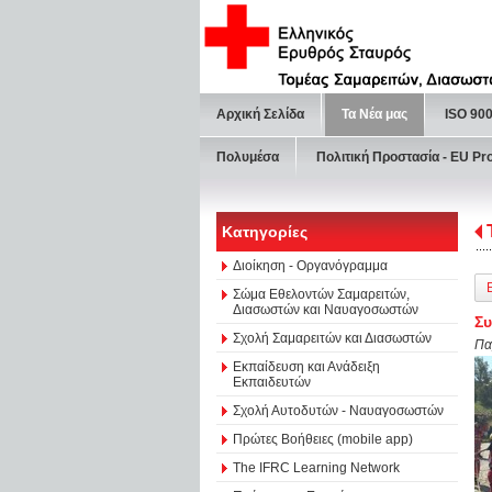
Αρχική Σελίδα
Τα Νέα μας
ISO 90
Πολυμέσα
Πολιτική Προστασία - ΕU Pr
Κατηγορίες
Διοίκηση - Οργανόγραμμα
Σώμα Εθελοντών Σαμαρειτών,
Διασωστών και Ναυαγοσωστών
Σ
Σχολή Σαμαρειτών και Διασωστών
Πα
Εκπαίδευση και Ανάδειξη
Εκπαιδευτών
Σχολή Αυτοδυτών - Ναυαγοσωστών
Πρώτες Βοήθειες (mobile app)
The IFRC Learning Network