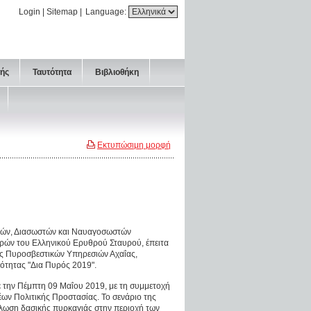
Login
|
Sitemap
|
Language:
τής
Ταυτότητα
Βιβλιοθήκη
Εκτυπώσιμη μορφή
τών, Διασωστών και Ναυαγοσωστών
ρών του Ελληνικού Ερυθρού Σταυρού, έπειτα
ς Πυροσβεστικών Υπηρεσιών Αχαΐας,
μότητας "Δια Πυρός 2019".
την Πέμπτη 09 Μαΐου 2019, με τη συμμετοχή
ων Πολιτικής Προστασίας. Το σενάριο της
λωση δασικής πυρκαγιάς στην περιοχή των