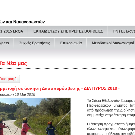
01:2015 LRQA
ΕΚΠΑΙΔΕΥΣΟΥ ΣΤΙΣ ΠΡΩΤΕΣ ΒΟΗΘΕΙΕΣ
Γίνε Εθελον
ojects
Συχνές Ερωτήσεις
Επικοινωνία
Μειοδοτικοί Διαγωνισμοί
Τα Νέα μας
Επιστροφή
υμμετοχή σε άσκηση Δασοπυρόσβεσης «ΔΙΑ ΠΥΡΟΣ 2019»
ρασκευή 10 Μαΐ 2019
Το Σώμα Εθελοντών Σαμαρει
Περιφερειακού Τμήματος Πατ
από πρόσκληση της Διοίκηση
συμμετείχε στην άσκηση ετοι
Η άσκηση πραγματοποιήθηκε 
όλων των εμπλεκομένων φορέ
άσκησης προέβλεπε την εκδή