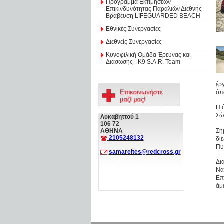
Πρόγραμμα Εκτιμήσεων
Επικινδυνότητας Παραλιών Διεθνής
Βράβευση LIFEGUARDED BEACH
Εθνικές Συνεργασίες
Διεθνείς Συνεργασίες
Κυνοφιλική Ομάδα Έρευνας και
Διάσωσης - Κ9 S.A.R. Team
έρ
όπ
Η 
Σώ
Λυκαβηττού 1
106 72
Ση
ΑΘΗΝΑ
2105248132
δι
Πυ
samareites@redcross.gr
Δι
Να
Επ
άμ