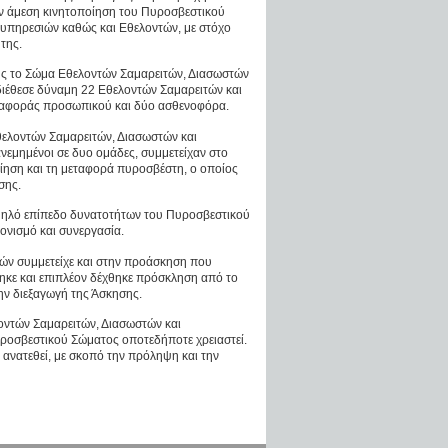
ν άμεση κινητοποίηση του Πυροσβεστικού
 υπηρεσιών καθώς και Εθελοντών, με στόχο
 της.
ης το Σώμα Εθελοντών Σαμαρειτών, Διασωστών
έθεσε δύναμη 22 Εθελοντών Σαμαρειτών και
ταφοράς προσωπικού και δύο ασθενοφόρα.
θελοντών Σαμαρειτών, Διασωστών και
μημένοι σε δυο ομάδες, συμμετείχαν στο
ίηση και τη μεταφορά πυροσβέστη, ο οποίος
σης.
υψηλό επίπεδο δυνατοτήτων του Πυροσβεστικού
ονισμό και συνεργασία.
ών συμμετείχε και στην προάσκηση που
θηκε και επιπλέον δέχθηκε πρόσκληση από το
ην διεξαγωγή της Άσκησης.
οντών Σαμαρειτών, Διασωστών και
υροσβεστικού Σώματος οποτεδήποτε χρειαστεί.
 ανατεθεί, με σκοπό την πρόληψη και την