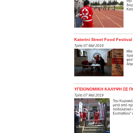
την
διο
Κατ
Katerini Street Food Festival
Τρίτη 07 Μαΐ 2019
Μία 
πρα
φεσ
Δημα
ΥΓΕΙΟΝΟΜΙΚΗ ΚΑΛΥΨΗ ΣΕ 
Τρίτη 07 Μαΐ 2019
Την Κυριακή
μετά από πρ
ποδηλατικό 
Ευσταθίου" σ