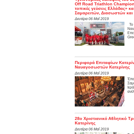
Off Road Triathlon Champio
τοπικές γεύσεις Ελλάδας» κ
Σαμαρειτών, Διασωστών κα
Δευτέρα 06 Μαΐ 2019
Το 
Ναυ
Επε
Gre
Περιφορά Επιταφίων Κατερί
Ναυαγοσωστών Κατερίνης
Δευτέρα 06 Μαΐ 2019
Έπε
Σαμ
Ιερ
ανέ
28o Χριστιανικό Αθλητικό 
Κατερίνης
Δευτέρα 06 Μαΐ 2019