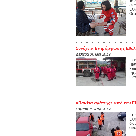
Το 
(Χ.
Ελλ
Οι α
Συνέχεια Επιμόρφωσης Εθε
Δευτέρα 06 Μαΐ 2019
Σε 
Πισ
Επι
της
Εκπα
«Πακέτα αγάπης» από τον Ε
Πέμπτη 25 Απρ 2019
Για
Ελλ
δια
οικ