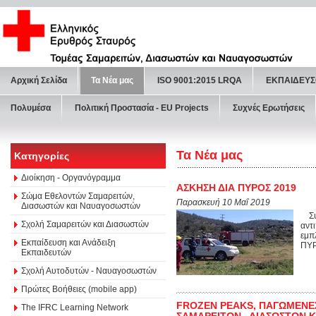
Αρχική Σελίδα
Τα Νέα μας
ISO 9001:2015 LRQA
ΕΚΠΑΙΔΕΥΣ
Πολυμέσα
Πολιτική Προστασία - ΕU Projects
Συχνές Ερωτήσεις
Τα Νέα μας
Κατηγορίες
Διοίκηση - Οργανόγραμμα
ΑΣΚΗΣΗ ΔΙΑ ΠΥΡΟΣ 2019
Σώμα Εθελοντών Σαμαρειτών,
Παρασκευή 10 Μαΐ 2019
Διασωστών και Ναυαγοσωστών
Συν
Σχολή Σαμαρειτών και Διασωστών
αντ
εμπ
Εκπαίδευση και Ανάδειξη
ΠΥΡ
Εκπαιδευτών
Σχολή Αυτοδυτών - Ναυαγοσωστών
Πρώτες Βοήθειες (mobile app)
FROZEN PEAKS, ΠΑΓΩΜΕΝΕΣ
The IFRC Learning Network
ΣΑΜΑΡΕΙΤΩΝ , ΔΙΑΣΩΣΤΩΝ 