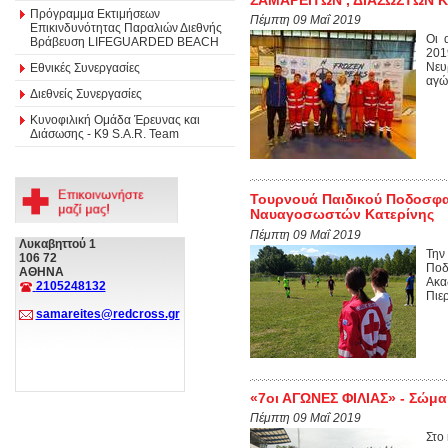
Πρόγραμμα Εκτιμήσεων
Πέμπτη 09 Μαΐ 2019
Επικινδυνότητας Παραλιών Διεθνής
Οι 
Βράβευση LIFEGUARDED BEACH
201
Νευ
Εθνικές Συνεργασίες
αγώ
Διεθνείς Συνεργασίες
Κυνοφιλική Ομάδα Έρευνας και
Διάσωσης - Κ9 S.A.R. Team
Τουρνουά Παιδικού Ποδοσφ
Ναυαγοσωστών Κατερίνης
Πέμπτη 09 Μαΐ 2019
Λυκαβηττού 1
Την
106 72
Ποδ
ΑΘΗΝΑ
Ακα
2105248132
Πιερ
samareites@redcross.gr
«7οι ΑΓΩΝΕΣ ΦΙΛΙΑΣ» - Σώμ
Πέμπτη 09 Μαΐ 2019
Στο