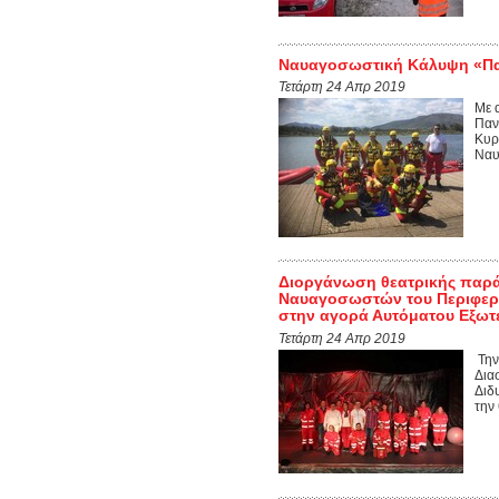
Ναυαγοσωστική Κάλυψη «Παν
Τετάρτη 24 Απρ 2019
Με 
Παν
Κυρ
Ναυ
Διοργάνωση θεατρικής παρ
Ναυαγοσωστών του Περιφερει
στην αγορά Αυτόματου Εξωτε
Τετάρτη 24 Απρ 2019
Την
Δια
Διδ
την