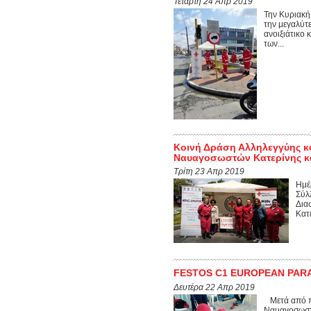
Τετάρτη 24 Απρ 2019
Την Κυριακή
την μεγαλύτ
ανοιξιάτικο
των...
Κοινή Δράση Αλληλεγγύης κ
Ναυαγοσωστών Κατερίνης και
Τρίτη 23 Απρ 2019
Ημέ
Σύλ
Δια
Κατ
FESTOS C1 EUROPEAN PAR
Δευτέρα 22 Απρ 2019
Μετά από πρ
Ναυαγοσωστώ