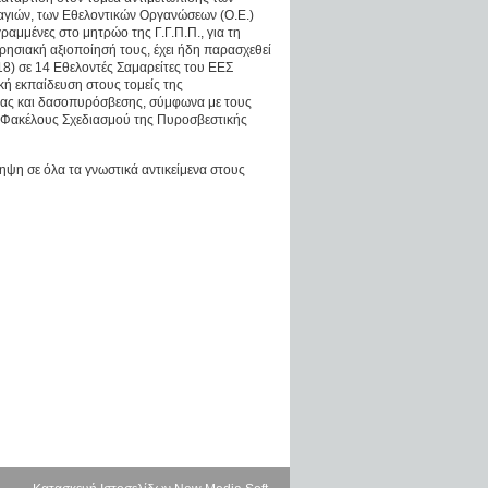
γιών, των Εθελοντικών Οργανώσεων (Ο.Ε.)
γραμμένες στο μητρώο της Γ.Γ.Π.Π., για τη
ιρησιακή αξιοποίησή τους, έχει ήδη παρασχεθεί
18) σε 14 Εθελοντές Σαμαρείτες του ΕΕΣ
ή εκπαίδευση στους τομείς της
ας και δασοπυρόσβεσης, σύμφωνα με τους
 Φακέλους Σχεδιασμού της Πυροσβεστικής
ψη σε όλα τα γνωστικά αντικείμενα στους