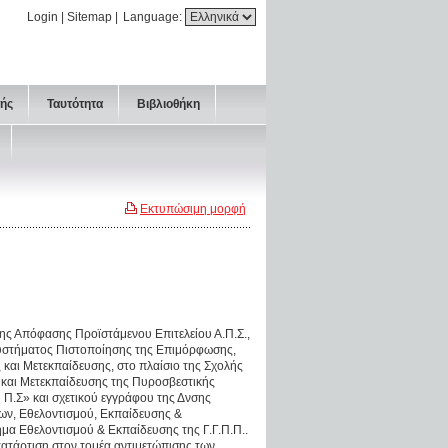
Login
|
Sitemap
|
Language:
τής
Ταυτότητα
Βιβλιοθήκη
Εκτυπώσιμη μορφή
ης Απόφασης Προϊστάμενου Επιτελείου Α.Π.Σ.,
στήματος Πιστοποίησης της Επιμόρφωσης,
αι Μετεκπαίδευσης, στο πλαίσιο της Σχολής
και Μετεκπαίδευσης της Πυροσβεστικής
 Π.Σ» και σχετικού εγγράφου της Δνσης
εων, Εθελοντισμού, Εκπαίδευσης &
μα Εθελοντισμού & Εκπαίδευσης της Γ.Γ.Π.Π..
κατάρτιση στον τομέα αντιμετώπισης των