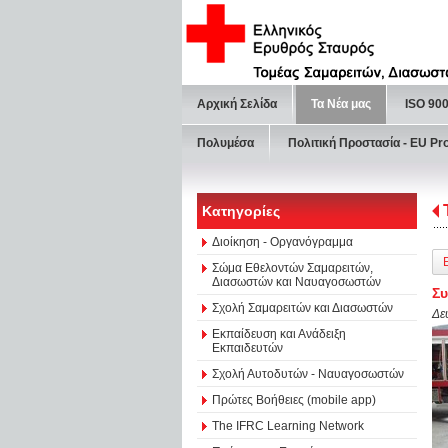
Αρχική Σελίδα
Τα Νέα μας
ISO 90
Πολυμέσα
Πολιτική Προστασία - ΕU Pr
Κατηγορίες
Διοίκηση - Οργανόγραμμα
Σώμα Εθελοντών Σαμαρειτών,
Διασωστών και Ναυαγοσωστών
Σ
Σχολή Σαμαρειτών και Διασωστών
Δε
Εκπαίδευση και Ανάδειξη
Εκπαιδευτών
Σχολή Αυτοδυτών - Ναυαγοσωστών
Πρώτες Βοήθειες (mobile app)
The IFRC Learning Network