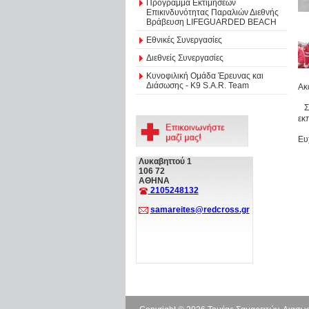
Πρόγραμμα Εκτιμήσεων
Επικινδυνότητας Παραλιών Διεθνής
Βράβευση LIFEGUARDED BEACH
Εθνικές Συνεργασίες
Διεθνείς Συνεργασίες
Κυνοφιλική Ομάδα Έρευνας και
Διάσωσης - Κ9 S.A.R. Team
Ακ
Σε
εκ
Ευ
Λυκαβηττού 1
106 72
ΑΘΗΝΑ
2105248132
samareites@redcross.gr