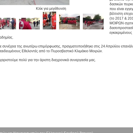
δασικών πυρκα
Κλίκ για μεγέθυνση
που είναι εγγε
βέλτιστη επιχε
(το 2017 & 20
ΜΟΙΡΩΝ σχετικ
δασοπροστασί
εγκεκριμένους
αδημίας.
 συνέχεια της ανωτέρω επιμόρφωσης, πραγματοποιήθηκε στις 24 Απριλίου επανάλη
παιδευμένους Εθελοντές από το Πυροσβεστικό Κλιμάκιο Μοιρών.
χαριστούμε πολύ για την άριστη διαχρονικά συνεργασία μας.