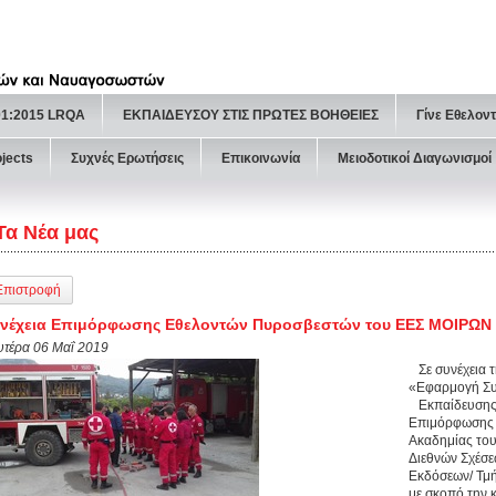
01:2015 LRQA
ΕΚΠΑΙΔΕΥΣΟΥ ΣΤΙΣ ΠΡΩΤΕΣ ΒΟΗΘΕΙΕΣ
Γίνε Εθελον
ojects
Συχνές Ερωτήσεις
Επικοινωνία
Μειοδοτικοί Διαγωνισμοί
Τα Νέα μας
Επιστροφή
υνέχεια Επιμόρφωσης Εθελοντών Πυροσβεστών του ΕΕΣ ΜΟΙΡΩΝ
υτέρα 06 Μαΐ 2019
Σε συνέχεια τ
«Εφαρμογή Συ
Εκπαίδευσης κ
Επιμόρφωσης 
Ακαδημίας του
Διεθνών Σχέσ
Εκδόσεων/ Τμή
με σκοπό την 