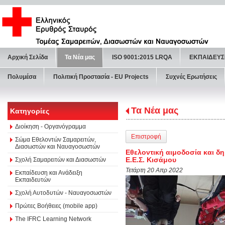
Αρχική Σελίδα
Τα Νέα μας
ISO 9001:2015 LRQA
ΕΚΠΑΙΔΕΥΣ
Πολυμέσα
Πολιτική Προστασία - ΕU Projects
Συχνές Ερωτήσεις
Τα Νέα μας
Κατηγορίες
Διοίκηση - Οργανόγραμμα
Επιστροφή
Σώμα Εθελοντών Σαμαρειτών,
Διασωστών και Ναυαγοσωστών
Εθελοντική αιμοδοσία και δ
Ε.Ε.Σ. Κισάμου
Σχολή Σαμαρειτών και Διασωστών
Τετάρτη 20 Απρ 2022
Εκπαίδευση και Ανάδειξη
Εκπαιδευτών
Σχολή Αυτοδυτών - Ναυαγοσωστών
Πρώτες Βοήθειες (mobile app)
The IFRC Learning Network