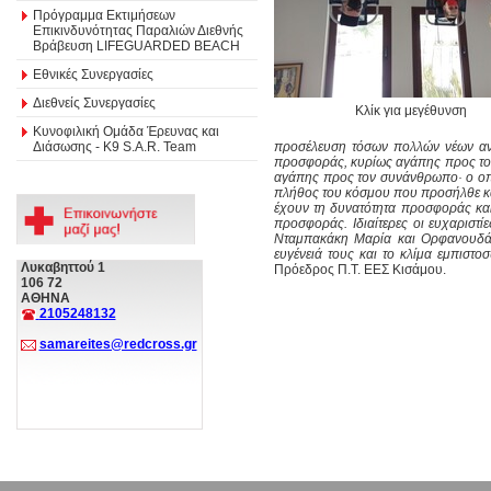
Πρόγραμμα Εκτιμήσεων
Επικινδυνότητας Παραλιών Διεθνής
Βράβευση LIFEGUARDED BEACH
Εθνικές Συνεργασίες
Διεθνείς Συνεργασίες
Κλίκ για μεγέθυνση
Κυνοφιλική Ομάδα Έρευνας και
Διάσωσης - Κ9 S.A.R. Team
προσέλευση τόσων πολλών νέων ανθ
προσφοράς, κυρίως αγάπης προς το
αγάπης προς τον συνάνθρωπο· ο οπο
πλήθος του κόσμου που προσήλθε και
έχουν τη δυνατότητα προσφοράς και
προσφοράς. Ιδιαίτερες οι ευχαριστί
Νταμπακάκη Μαρία και Ορφανουδάκη
ευγένειά τους και το κλίμα εμπισ
Λυκαβηττού 1
Πρόεδρος Π.Τ. ΕΕΣ Κισάμου.
106 72
ΑΘΗΝΑ
2105248132
samareites@redcross.gr