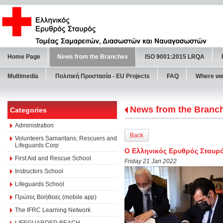
Home Page
News from the Branches
ISO 9001:2015 LRQA
Multimedia
Πολιτική Προστασία - ΕU Projects
FAQ
Where we
News from the Branc
Categories
Administration
Back
Volunteers Samaritans, Rescuers and
Lifeguards Corp
Ο Ελληνικός Ερυθρός Σταυρό
First Aid and Rescue School
Friday 21 Jan 2022
Instructors School
Lifeguards School
Πρώτες Βοήθειες (mobile app)
The IFRC Learning Network
LIFEGUARDED BEACH