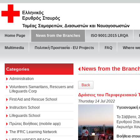
Home Page
News from the Branches
ISO 9001:2015 LRQA
Multimedia
Πολιτική Προστασία - ΕU Projects
FAQ
Where we
News from the Branc
Categories
Administration
Back
Volunteers Samaritans, Rescuers and
Lifeguards Corp
Δράσεις του Περιφερειακού 
First Aid and Rescue School
Thursday 14 Jul 2022
Instructors School
Υγειονομική
Lifeguards School
Το Σάββατο, 
Ερυθρού Σταυ
Πρώτες Βοήθειες (mobile app)
Ακρωτήρι Χαν
The IFRC Learning Network
Βοήθεια στου
LIFEGUARDED BEACH