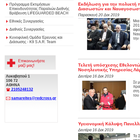
Εκδήλωση για την πολυετή 
Πρόγραμμα Εκτιμήσεων
Διασωστών και Ναυαγοσωστ
Επικινδυνότητας Παραλιών Διεθνής
Βράβευση LIFEGUARDED BEACH
Παρασκευή 20 Δεκ 2019
Μια
Εθνικές Συνεργασίες
201
Διεθνείς Συνεργασίες
αφο
Ναυ
Κυνοφιλική Ομάδα Έρευνας και
την 
Διάσωσης - Κ9 S.A.R. Team
Τελετή υπόσχεσης Εθελοντώ
Νοσηλευτικής Υπηρεσίας Λά
Δευτέρα 16 Δεκ 2019
Λυκαβηττού 1
106 72
Σε 
ΑΘΗΝΑ
πρα
2105248132
στη
του
samareites@redcross.gr
Υγειονομική Κάλυψη Πανελλ
Δευτέρα 16 Δεκ 2019
Το 