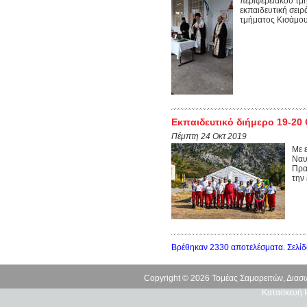
περιφερειακού τμ
εκπαιδευτική σει
τμήματος Κισάμου
Εκπαιδευτικό διήμερο 19-20
Πέμπτη 24 Οκτ 2019
Με 
Ναυ
Πρα
την
Βρέθηκαν 2330 αποτελέσματα. Σελίδ
Copyright © 2026 Τομέας Σαμαρειτών, Δια
Κατασκευή Ι