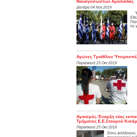
Ναυαγοσωστών Αμαλιάδας
Δευτέρα 04 Νοε 2019
''Κ
Εθε
Περ
τις 
Αγώνες Τριάθλου 'Υπερκοπέλ
Παρασκευή 25 Οκτ 2019
Αγιασμός-Έναρξη νέας εκπαι
Τμήματος Ε.Ε.Σταυρού Κισά
Παρασκευή 25 Οκτ 2019
Στους φιλόξενους