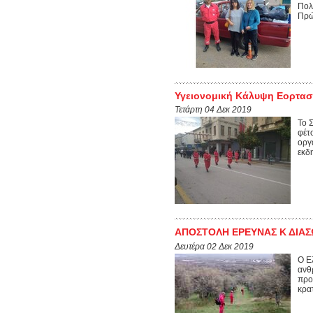
Πολ
Πρώ
Υγειονομική Κάλυψη Εορτασ
Τετάρτη 04 Δεκ 2019
Το 
φέτ
οργ
εκδη
ΑΠΟΣΤΟΛΗ ΕΡΕΥΝΑΣ Κ ΔΙΑ
Δευτέρα 02 Δεκ 2019
Ο Ε
ανθ
προ
κρατ