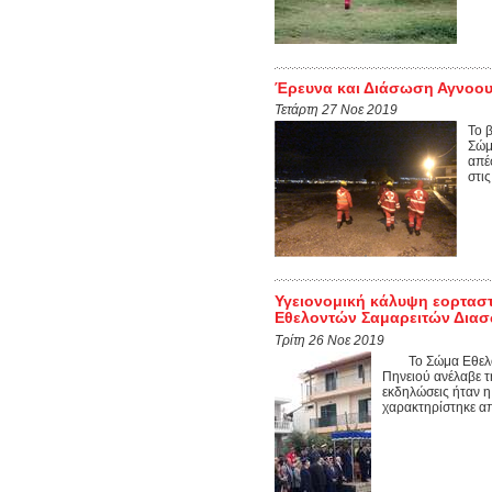
Έρευνα και Διάσωση Αγνοο
Τετάρτη 27 Νοε 2019
Το 
Σώμ
απέ
στι
Υγειονομική κάλυψη εορτασ
Εθελοντών Σαμαρειτών Δια
Τρίτη 26 Νοε 2019
Το Σώμα Εθελοντ
Πηνειού ανέλαβε 
εκδηλώσεις ήταν η
χαρακτηρίστηκε απ