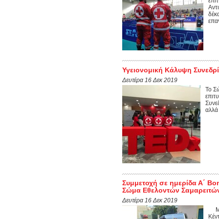
επι
Αντ
δέκ
επα
Υγειονομική Κάλυψη Συνεδρ
Δευτέρα 16 Δεκ 2019
Το Σ
επιτ
Συνε
αλλά
Συμμετοχή σε ημερίδα Α΄ Β
Σώμα Εθελοντών Σαμαρειτώ
Δευτέρα 16 Δεκ 2019
Με 
Κέν