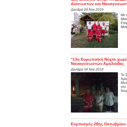
Διασωστών και Ναυαγοσωστώ
Δευτέρα 04 Νοε 2019
Με 
Μαν
Επι
Μακ
''13η Ευρωπαϊκή Νύχτα χωρί
Ναυαγοσωστών Αμαλιάδας
Δευτέρα 04 Νοε 2019
Το 
Αμα
Μυλ
τον
διο
Εορτασμός 28ης Οκτωβρίου 