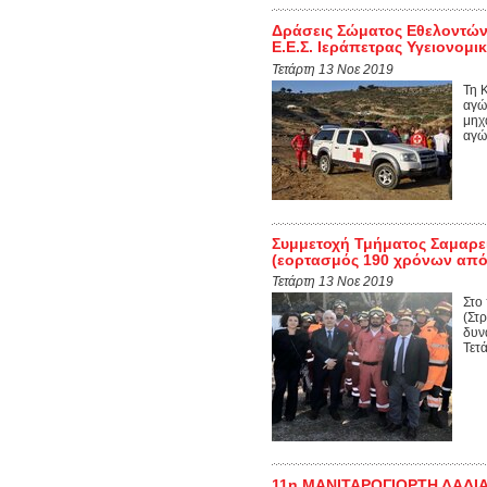
Δράσεις Σώματος Εθελοντώ
Ε.Ε.Σ. Ιεράπετρας Υγειον
Τετάρτη 13 Νοε 2019
Τη 
αγώ
μηχ
αγώ
Συμμετοχή Τμήματος Σαμαρε
(εορτασμός 190 χρόνων από 
Τετάρτη 13 Νοε 2019
Στο
(Στ
δυν
Τετ
11η ΜΑΝΙΤΑΡΟΓΙΟΡΤΗ ΔΑΔΙΑΣ