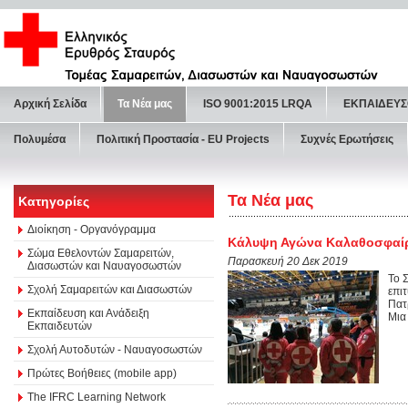
Αρχική Σελίδα
Τα Νέα μας
ISO 9001:2015 LRQA
ΕΚΠΑΙΔΕΥΣ
Πολυμέσα
Πολιτική Προστασία - ΕU Projects
Συχνές Ερωτήσεις
Τα Νέα μας
Κατηγορίες
Διοίκηση - Οργανόγραμμα
Κάλυψη Αγώνα Καλαθοσφαί
Σώμα Εθελοντών Σαμαρειτών,
Παρασκευή 20 Δεκ 2019
Διασωστών και Ναυαγοσωστών
Το 
Σχολή Σαμαρειτών και Διασωστών
επι
Πατ
Εκπαίδευση και Ανάδειξη
Μια
Εκπαιδευτών
Σχολή Αυτοδυτών - Ναυαγοσωστών
Πρώτες Βοήθειες (mobile app)
The IFRC Learning Network