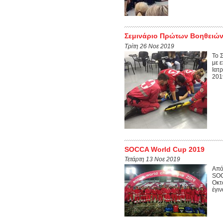
Σεμινάριο Πρώτων Βοηθειών
Τρίτη 26 Νοε 2019
Το 
με 
Ιατ
201
SOCCA World Cup 2019
Τετάρτη 13 Νοε 2019
Από
SOC
Οκτ
έγιν