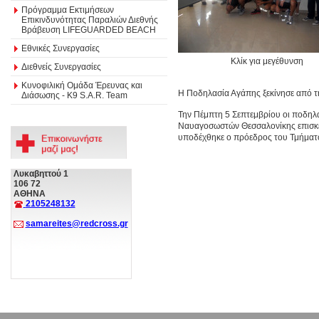
Πρόγραμμα Εκτιμήσεων
Επικινδυνότητας Παραλιών Διεθνής
Βράβευση LIFEGUARDED BEACH
Εθνικές Συνεργασίες
Κλίκ για μεγέθυνση
Διεθνείς Συνεργασίες
Κυνοφιλική Ομάδα Έρευνας και
Η Ποδηλασία Αγάπης ξεκίνησε από τ
Διάσωσης - Κ9 S.A.R. Team
Την Πέμπτη 5 Σεπτεμβρίου οι ποδηλ
Ναυαγοσωστών Θεσσαλονίκης επισκέ
υποδέχθηκε ο πρόεδρος του Τμήματ
Λυκαβηττού 1
106 72
ΑΘΗΝΑ
2105248132
samareites@redcross.gr