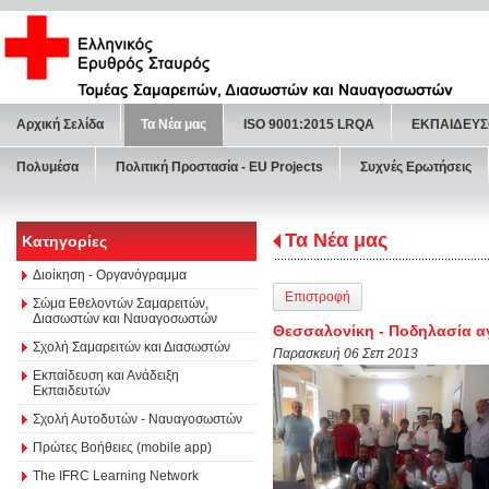
Αρχική Σελίδα
Τα Νέα μας
ISO 9001:2015 LRQA
ΕΚΠΑΙΔΕΥΣ
Πολυμέσα
Πολιτική Προστασία - ΕU Projects
Συχνές Ερωτήσεις
Τα Νέα μας
Κατηγορίες
Διοίκηση - Οργανόγραμμα
Επιστροφή
Σώμα Εθελοντών Σαμαρειτών,
Διασωστών και Ναυαγοσωστών
Θεσσαλονίκη - Ποδηλασία 
Σχολή Σαμαρειτών και Διασωστών
Παρασκευή 06 Σεπ 2013
Εκπαίδευση και Ανάδειξη
Εκπαιδευτών
Σχολή Αυτοδυτών - Ναυαγοσωστών
Πρώτες Βοήθειες (mobile app)
The IFRC Learning Network