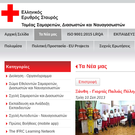
Αρχική Σελίδα
Τα Νέα μας
ISO 9001:2015 LRQA
ΕΚΠΑΙΔΕΥΣ
Πολυμέσα
Πολιτική Προστασία - ΕU Projects
Συχνές Ερωτήσεις
Τα Νέα μας
Κατηγορίες
Διοίκηση - Οργανόγραμμα
Επιστροφή
Σώμα Εθελοντών Σαμαρειτών,
Διασωστών και Ναυαγοσωστών
Ξάνθη - Γιορτές Παλιάς Πόλη
Σχολή Σαμαρειτών και Διασωστών
Τρίτη 10 Σεπ 2013
Εκπαίδευση και Ανάδειξη
Εκπαιδευτών
Σχολή Αυτοδυτών - Ναυαγοσωστών
Πρώτες Βοήθειες (mobile app)
The IFRC Learning Network