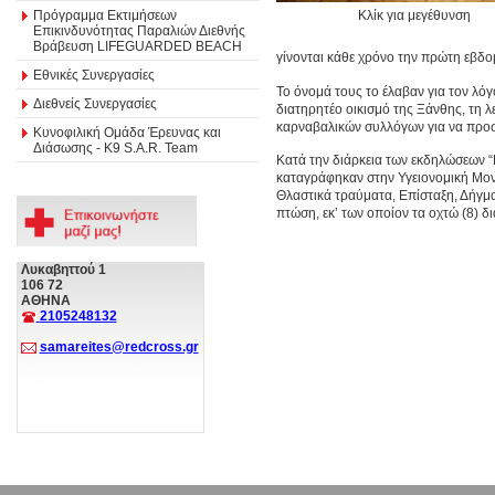
Πρόγραμμα Εκτιμήσεων
Κλίκ για μεγέθυνση
Επικινδυνότητας Παραλιών Διεθνής
Βράβευση LIFEGUARDED BEACH
γίνονται κάθε χρόνο την πρώτη εβδο
Εθνικές Συνεργασίες
Το όνομά τους το έλαβαν για τον λό
Διεθνείς Συνεργασίες
διατηρητέο οικισμό της Ξάνθης, τη λ
καρναβαλικών συλλόγων για να προσ
Κυνοφιλική Ομάδα Έρευνας και
Διάσωσης - Κ9 S.A.R. Team
Κατά την διάρκεια των εκδηλώσεων 
καταγράφηκαν στην Υγειονομική Μονά
Θλαστικά τραύματα, Επίσταξη, Δήγμ
πτώση, εκ’ των οποίον τα οχτώ (8) 
Λυκαβηττού 1
106 72
ΑΘΗΝΑ
2105248132
samareites@redcross.gr