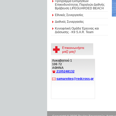
Πρόγραμμα Εκτιμήσεων
Επικινδυνότητας Παραλιών Διεθνής
Βράβευση LIFEGUARDED BEACH
Εθνικές Συνεργασίες
Διεθνείς Συνεργασίες
Κυνοφιλική Ομάδα Έρευνας και
Διάσωσης - Κ9 S.A.R. Team
Λυκαβηττού 1
106 72
ΑΘΗΝΑ
2105248132
samareites@redcross.gr