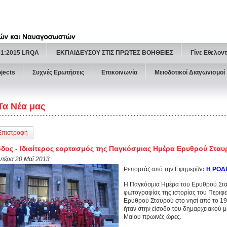
01:2015 LRQA
ΕΚΠΑΙΔΕΥΣΟΥ ΣΤΙΣ ΠΡΩΤΕΣ ΒΟΗΘΕΙΕΣ
Γίνε Εθελον
ojects
Συχνές Ερωτήσεις
Επικοινωνία
Μειοδοτικοί Διαγωνισμοί
Τα Νέα μας
Επιστροφή
δος - Ιδιαίτερος εορτασμός της Παγκόσμιας Ημέρα Ερυθρού Σταυ
υτέρα 20 Μαΐ 2013
Ρεπορτάζ από την Εφημερίδα
Η ΡΟΔ
Η Παγκόσμια Ημέρα του Ερυθρού Σταυ
φωτογραφίας της ιστορίας του Περιφ
Ερυθρού Σταυρού στο νησί από το 19
ήταν στην είσοδο του δημαρχειακού μ
Μαίου πρωινές ώρες.