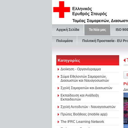
Αρχική Σελίδα
Τα Νέα μας
ISO 90
Πολυμέσα
Πολιτική Προστασία - ΕU Pr
Κατηγορίες
Διοίκηση - Οργανόγραμμα
Σώμα Εθελοντών Σαμαρειτών,
Διασωστών και Ναυαγοσωστών
Ρό
Σχολή Σαμαρειτών και Διασωστών
Δε
Εκπαίδευση και Ανάδειξη
Εκπαιδευτών
Σχολή Αυτοδυτών - Ναυαγοσωστών
Πρώτες Βοήθειες (mobile app)
The IFRC Learning Network