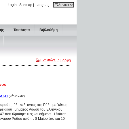
Login
|
Sitemap
|
Language:
τής
Ταυτότητα
Βιβλιοθήκη
Εκτυπώσιμη μορφή
ρού
ΙΑΚΗ
(κάνε κλικ)
ρού τιμήθηκε δεόντος στη Ρόδο με έκθεση
ερειακού Τμήματος Ρόδου του Ελληνικού
47 που ιδρύθηκε εώς και σήμερα. Η έκθεση
εγάρου Ρόδου από τις 8 Μαίου έως και 10