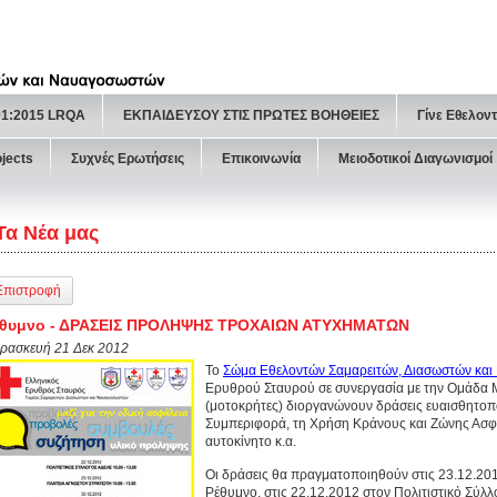
01:2015 LRQA
ΕΚΠΑΙΔΕΥΣΟΥ ΣΤΙΣ ΠΡΩΤΕΣ ΒΟΗΘΕΙΕΣ
Γίνε Εθελον
ojects
Συχνές Ερωτήσεις
Επικοινωνία
Μειοδοτικοί Διαγωνισμοί
Τα Νέα μας
Επιστροφή
έθυμνο - ΔΡΑΣΕΙΣ ΠΡΟΛΗΨΗΣ ΤΡΟΧΑΙΩΝ ΑΤΥΧΗΜΑΤΩΝ
ρασκευή 21 Δεκ 2012
Το
Σώμα Εθελοντών Σαμαρειτών, Διασωστών κα
Ερυθρού Σταυρού σε συνεργασία με την Ομάδα
(μοτοκρήτες) διοργανώνουν δράσεις ευαισθητοπο
Συμπεριφορά, τη Χρήση Κράνους και Ζώνης Ασφα
αυτοκίνητο κ.α.
Οι δράσεις θα πραγματοποιηθούν στις 23.12.20
Ρέθυμνο, στις 22.12.2012 στον Πολιτιστικό Σύλλο