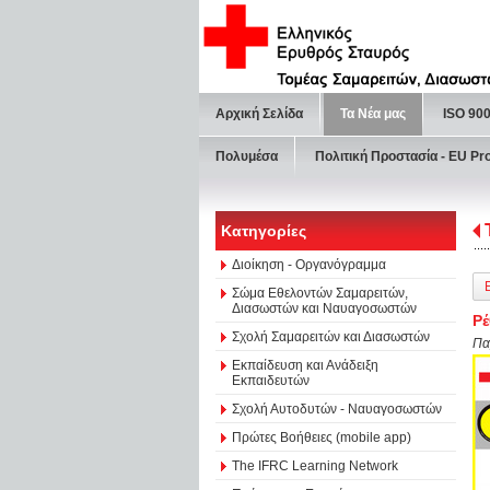
Αρχική Σελίδα
Τα Νέα μας
ISO 90
Πολυμέσα
Πολιτική Προστασία - ΕU Pr
Κατηγορίες
Διοίκηση - Οργανόγραμμα
Σώμα Εθελοντών Σαμαρειτών,
Διασωστών και Ναυαγοσωστών
Ρ
Σχολή Σαμαρειτών και Διασωστών
Πα
Εκπαίδευση και Ανάδειξη
Εκπαιδευτών
Σχολή Αυτοδυτών - Ναυαγοσωστών
Πρώτες Βοήθειες (mobile app)
The IFRC Learning Network