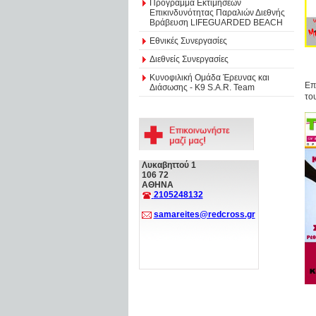
Πρόγραμμα Εκτιμήσεων
Επικινδυνότητας Παραλιών Διεθνής
Βράβευση LIFEGUARDED BEACH
Εθνικές Συνεργασίες
Διεθνείς Συνεργασίες
Κυνοφιλική Ομάδα Έρευνας και
Επ
Διάσωσης - Κ9 S.A.R. Team
το
Λυκαβηττού 1
106 72
ΑΘΗΝΑ
2105248132
samareites@redcross.gr