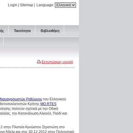
Login
|
Sitemap
|
Language:
τής
Ταυτότητα
Βιβλιοθήκη
Εκτυπώσιμη μορφή
ι Ναυαγοσωστών Ρεθύμνου
του Ελληνικού
 Μοτοσυκλετιστών Κρήτης
MO.RTES
ίησης πολιτών σχετικά με την Οδική
λείας, την Κατανάλωση Αλκοόλ, Παιδί και
12 στην Πλατεία Αγνώστου Στρατιώτη στο
γο Άδελε και στις 30.12.2012 στον Πολιτιστικό