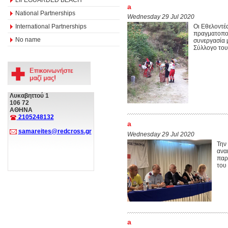
a
National Partnerships
Wednesday 29 Jul 2020
International Partnerships
Οι Εθελοντέ
πραγματοποί
No name
συνεργασία 
Σύλλογο του
Λυκαβηττού 1
106 72
ΑΘΗΝΑ
2105248132
a
samareites@redcross.gr
Wednesday 29 Jul 2020
Την
ανα
παρ
του
a