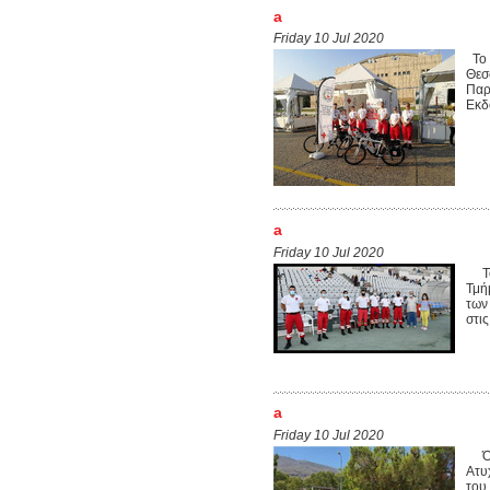
a
Friday 10 Jul 2020
Το 
Θεσ
Παρ
Εκδ
a
Friday 10 Jul 2020
Το 
Τμή
των
στις
a
Friday 10 Jul 2020
Όπω
Ατυ
του