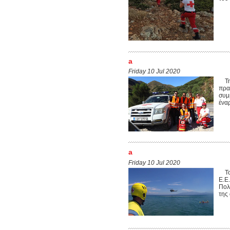
a
Friday 10 Jul 2020
Την
πρα
συμ
ένα
a
Friday 10 Jul 2020
Το 
Ε.Ε
Πολ
της