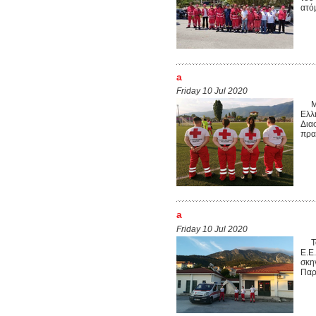
ατόμ
a
Friday 10 Jul 2020
Με 
Ελλ
Δια
πρα
a
Friday 10 Jul 2020
Το 
Ε.Ε
σκην
Παρ