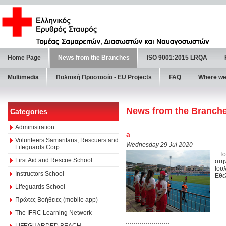
Home Page
News from the Branches
ISO 9001:2015 LRQA
Multimedia
Πολιτική Προστασία - ΕU Projects
FAQ
Where we
News from the Branch
Categories
Administration
a
Volunteers Samaritans, Rescuers and
Wednesday 29 Jul 2020
Lifeguards Corp
Το 
First Aid and Rescue School
στη
Ιου
Instructors School
Εθε
Lifeguards School
Πρώτες Βοήθειες (mobile app)
The IFRC Learning Network
LIFEGUARDED BEACH