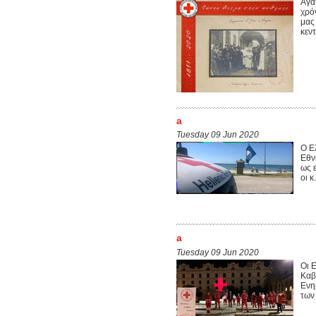
Αγα
χρό
μας
κεν
a
Tuesday 09 Jun 2020
Ο Ε
Εθν
ως 
οι 
a
Tuesday 09 Jun 2020
Οι 
Καβ
Ενη
των