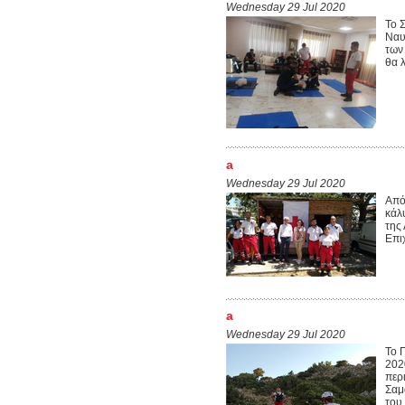
Wednesday 29 Jul 2020
Το 
Ναυ
των
θα 
a
Wednesday 29 Jul 2020
Από
κάλ
της
Επιχ
a
Wednesday 29 Jul 2020
Το 
202
περ
Σαμ
του 