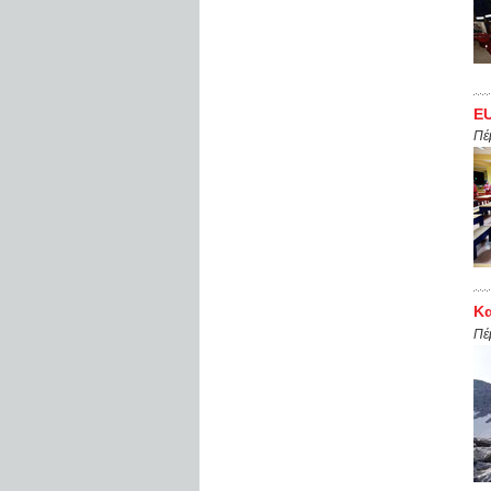
Ε
Πέ
Κα
Πέ