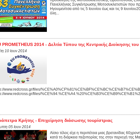
πρόσκληση της Μοτοσυκλετιστικής Ομοσπονδίας Ελλ
Πανελλήνιας Συγκέντρωσης Μοτοσυκλετιστών που πρ
Ηγουμενίτσα από τις 5 Ιουνίου έως και τις 9 Ιουνίου
όλη...
 PROMETHEUS 2014 - Δελτία Τύπου της Κεντρικής Διοίκησης του 
ίτη 10 Ιουν 2014
tp://www.redcross.gr/files/%CE%A0%CF%81%CE%BF%CE%BC%CE%B7%C
ttp://www.redcross.gr/files/%CE%94.%CE%A4.%20%CE%B3%CE%
ράπετρα Κρήτης - Επιχείρηση διάσωσης τουρίστριας
μπτη 05 Ιουν 2014
Αίσιο τέλος είχε η περιπέτεια μιας βρετανίδας 60χρον
κατά τη διάρκεια πεζοπορίας της στην περιοχή της Μ