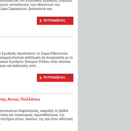
υαγοσωστων του Ελληνικού Ερυθρού Σταυρού.
εχούς εκπαιδευσης των εθελοντων του
ώμα Σαμαρειτών, Διασωστών και...
Λεπτομέρειες
αι Ερυθράς Ημισελήνου το Σώμα Εθελοντών
αγματοποίησε εκδήλωση σε συνεργασία με το
ηνικού Ερυθρού Σταυρού Ρόδου στην πλατεία
ιών και Διάσωσης από...
Λεπτομέρειες
 της Αννας Πολλάτου
γοσωστών Κεφαλληνίας, εκφράζει τη βαθιά
ιονίκη και παγκόσμιας πρωταθλήτριας της
πητήρια στους οικείους της και στην αθλητική
..