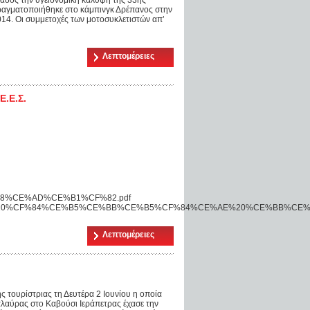
άδος την υγειονομική κάλυψη της 33ης
αγματοποιήθηκε στο κάμπινγκ Δρέπανος στην
2014. Οι συμμετοχές των μοτοσυκλετιστών απ’
Λεπτομέρειες
Ε.Ε.Σ.
E%B8%CE%AD%CE%B1%CF%82.pdf
B9%CE%B1%20%CF%84%CE%B5%CE%BB%CE%B5%CF%84%CE%AE%20%CE%B
Λεπτομέρειες
ης τουρίστριας τη Δευτέρα 2 Ιουνίου η οποία
αλαύρας στο Καβούσι Ιεράπετρας έχασε την