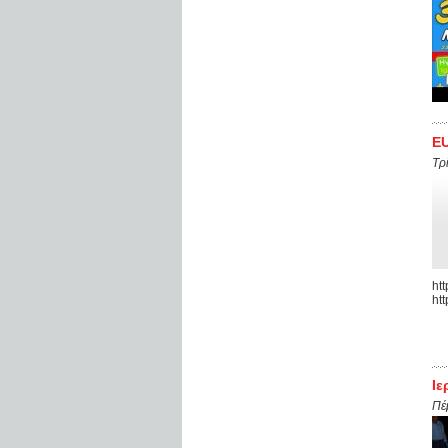
EU
Τρ
ht
h
Ιε
Πέ