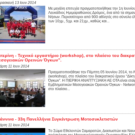
ρασκευή 13 Ιουν 2014
Με μεγάλη επιτυχία πραγματοποιήθηκε την 1η Ιουνίο
Λευκάδιος Ημιμαραθώνιος Δρόμος, ένα από τα σημαν
Νήσων. Περισσότεροι από 900 αθλητές στο σύνολο έ
των 10χμ., 5χμ. και 21χμ., καθώς και...
τερίνη - Τεχνικό εργαστήριο (workshop), στο πλαίσιο του διακρ
εσογειακών Ορεινών Όγκων”.
τάρτη 11 Ιουν 2014
Πραγματοποιήθηκε την Πέμπτη 05 Ιουνίου 2014, το Λ
(workshop), στο πλαίσιο του διακρατικού έργου “Δί
Όγκων”. Η ΠΙΕΡΙΚΗ ΑΝΑΠΤΥΞΙΑΚΗ ΑΕ ΟΤΑ είναι εταίρ
Εμβληματικών Μεσογειακών Ορεινών Όγκων - Network
στο πλαίσιο...
άννινα - 33η Πανελλήνια Συγκέντρωση Μοτοσυκλετιστών
τάρτη 11 Ιουν 2014
Tο Σώμα Εθελοντών Σαμαρειτών, Διασωστών και Ναυ