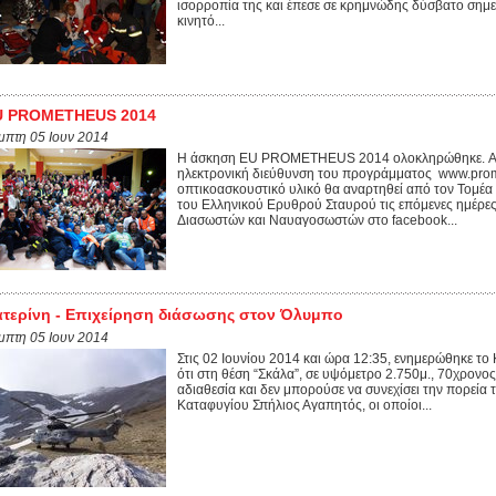
ισορροπία της και έπεσε σε κρημνώδης δύσβατο σημε
κινητό...
U PROMETHEUS 2014
μπτη 05 Ιουν 2014
H άσκηση EU PROMETHEUS 2014 ολοκληρώθηκε. Aρχ
ηλεκτρονική διεύθυνση του προγράμματος www.prome
οπτικοασκουστικό υλικό θα αναρτηθεί από τον Τομέ
του Ελληνικού Ερυθρού Σταυρού τις επόμενες ημέρες
Διασωστών και Ναυαγοσωστών στο facebook...
τερίνη - Επιχείρηση διάσωσης στον Όλυμπο
μπτη 05 Ιουν 2014
Στις 02 Ιουνίου 2014 και ώρα 12:35, ενημερώθηκε τ
ότι στη θέση “Σκάλα”, σε υψόμετρο 2.750μ., 70χρονο
αδιαθεσία και δεν μπορούσε να συνεχίσει την πορεία
Καταφυγίου Σπήλιος Αγαπητός, οι οποίοι...