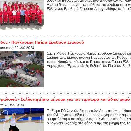
συνολικα Εθελοντών Σαμαρειτών, Διασωστών και Να
Η εκπαιδευση πραγματοποιήθηκε στα πλαίσια τις συν
Ελληνικού Ερυθρού Σταυρού. Διοργανώθηκε από το Σ
δος - Παγκόσμια Ημέρα Ερυθρού Σταυρού
ρασκευή 23 Μαΐ 2014
Στις 8 Μαϊου, Παγκόσμια Ημέρα Ερυθρού Σταυρού κ
Σαμαρειτών, Διασωστών και Ναυαγοσωστών Ρόδου πρ
τμήμα Νοσηλευτικής και το Περιφερειακό Τμήμα Ελλ
Δημαρχείου. Έγινε επίδειξη δεξιοτήτων Πρώτων Βοηθε
φαλονιά - Συλλυπητήριο μήνυμα για τον πρόωρο και άδικο χαμό
ίτη 20 Μαΐ 2014
Το Σώμα Εθελοντών Σαμαρειτών, Διασωστών και Ναυα
του θλίψη για τον άδικο και πρόωρο χαμό της ολυμπ
ρυθμικής γυμναστικής, Άννας Πολλάτου. Θερμά συλλυ
οικογένεια. Ως ελάχιστο φόρο τιμής στη μνήμη της, το.