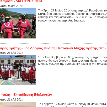
λαμάτα - ΔΙΑ ΠΥΡΟΣ 2014
μπτη 29 Μαΐ 2014
Την Τρίτη 27 Μαίου 2014 στην περιοχή Ραμοβούνι το
Καλαμάτας πραγματοποίησε άσκηση με αντικείμενο: 
έκτασης και ονομασία: ΔΙΑ – ΠΥΡΟΣ 2014. Το σενάρι
εστιών της φωτιάς περιελάμβανε και...
ίρες Κρήτης - 9ος Δρόμος Θυσίας Πεσόντων Μάχης Κρήτης στην
υτέρα 26 Μαΐ 2014
Στην Αγία Βαρβάρα για 9η χρονιά φέτος πραγματοπο
αγωνιστών που έχασαν τη ζωή τους στη Μάχη της Κρ
Μοιρών ανέλαβε την υγειονομική κάλυψη του παιδικο
ίπολη - Εκπαίδευση Εθελοντών
υτέρα 26 Μαΐ 2014
Το Σάββατο 17 Μαιου και τη Κυριακή 18 Μαιου 2014