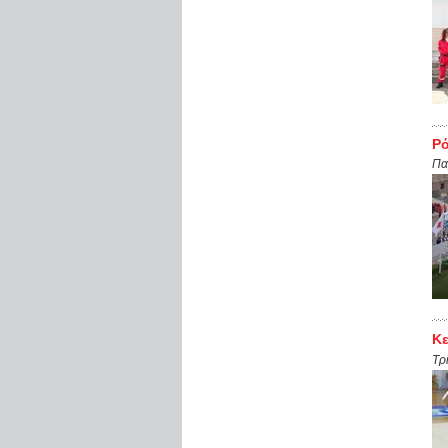
Ρό
Πα
Κε
Τρ