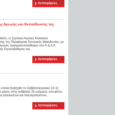
Λεπτομέρειες
ής Αγωγής και Εκπαίδευσης της
αΐου, οι Σχολικοί Αγώνες Κλασικού
ης της Περιφέρειας Κεντρικής Μακεδονίας, με
γώνες πραγματοποιήθηκαν στο Α' Δ.Α.Κ.
ής Πρωτοβάθμιας και...
Λεπτομέρειες
η οποία διεξήχθη το Σαββατοκύριακο 10-11
ρει μέρος στην ανάβαση 35 οχήματα, ενώ φέτος
τών Διασωστών και Ναυαγοσωστών...
Λεπτομέρειες