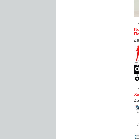
Κα
Πε
Δε
Χα
Δε