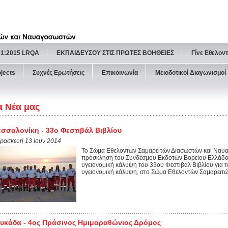
01:2015 LRQA
ΕΚΠΑΙΔΕΥΣΟΥ ΣΤΙΣ ΠΡΩΤΕΣ ΒΟΗΘΕΙΕΣ
Γίνε Εθελον
ojects
Συχνές Ερωτήσεις
Επικοινωνία
Μειοδοτικοί Διαγωνισμοί
α Νέα μας
σσαλονίκη - 33ο Φεστιβάλ Βιβλίου
ρασκευή 13 Ιουν 2014
Το Σώμα Εθελοντών Σαμαρειτών Διασωστών και Ναυ
πρόσκληση του Συνδέσμου Εκδοτών Βορείου Ελλάδος γ
υγειονομική κάλυψη του 33ου Φεστιβάλ Βιβλίου για το
υγειονομική κάλυψη, στο Σώμα Εθελοντών Σαμαρειτώ
υκάδα - 4ος Πράσινος Ημιμαραθώνιος Δρόμος