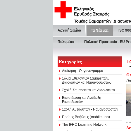
Αρχική Σελίδα
Τα Νέα μας
ISO 90
Πολυμέσα
Πολιτική Προστασία - ΕU Pr
Τ
Κατηγορίες
Διοίκηση - Οργανόγραμμα
Θε
Σώμα Εθελοντών Σαμαρειτών,
Πα
Διασωστών και Ναυαγοσωστών
Σχολή Σαμαρειτών και Διασωστών
Εκπαίδευση και Ανάδειξη
Εκπαιδευτών
Σχολή Αυτοδυτών - Ναυαγοσωστών
Πρώτες Βοήθειες (mobile app)
The IFRC Learning Network
Λε