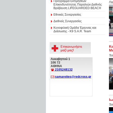
Πρόγραμμα Εκτιμήσεων
Πα
Επικινδυνότητας Παραλιών Διεθνής
Βράβευση LIFEGUARDED BEACH
Εθνικές Συνεργασίες
Διεθνείς Συνεργασίες
Κυνοφιλική Ομάδα Έρευνας και
Διάσωσης - Κ9 S.A.R. Team
Κα
Μ
Τε
Λυκαβηττού 1
106 72
ΑΘΗΝΑ
2105248132
samareites@redcross.gr
Ιω
Τε