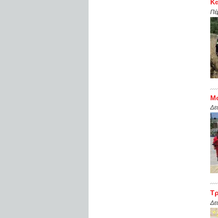
Κα
Πέ
Μο
Δε
Τρ
Δε