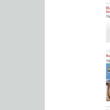
EU
Ιο
Πέ
Κα
Πέ