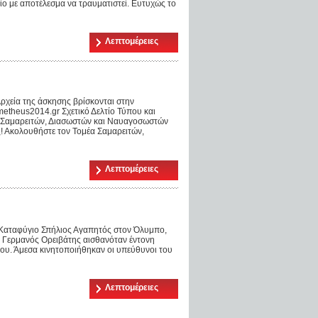
ίο με αποτέλεσμα να τραυματιστεί. Ευτυχώς το
Λεπτομέρειες
εία της άσκησης βρίσκονται στην
theus2014.gr Σχετικό Δελτίο Τύπου και
α Σαμαρειτών, Διασωστών και Ναυαγοσωστών
! Ακολουθήστε τον Τομέα Σαμαρειτών,
Λεπτομέρειες
ο Καταφύγιο Σπήλιος Αγαπητός στον Όλυμπο,
ς Γερμανός Ορειβάτης αισθανόταν έντονη
 του. Άμεσα κινητοποιήθηκαν οι υπεύθυνοι του
Λεπτομέρειες