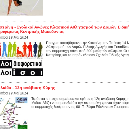
τερίνη - Σχολικοί Αγώνες Κλασικού Αθλητισμού των Δομών Ειδικ
ριφέρειας Κεντρικής Μακεδονίας
υτέρα 19 Μαΐ 2014
Πραγματοποιήθηκαν στην Κατερίνη, την Τετάρτη 14 Μ
Αθλητισμού των Δομών Ειδικής Αγωγής και Εκπαίδευσ
την συμμετοχή πάνω από 200 μαθητών-αθλητών. Οι α
Κατερίνης και το παρόν έδωσαν Σχολεία Ειδικής Αγωγ
λκίδα - 12η ανάβαση Κύμης
υτέρα 19 Μαΐ 2014
Τεράστια επιτυχία σημείωσε και εφέτος η 12η ανάβαση Κύμης, 
Μαΐου. Αξίζει να σημειωθεί ότι την περασμένη χρονιά είχαν πά
οι συμμετοχές ξεπέρασαν τις 60. Το Σώμα Εθελοντών Σαμαρει