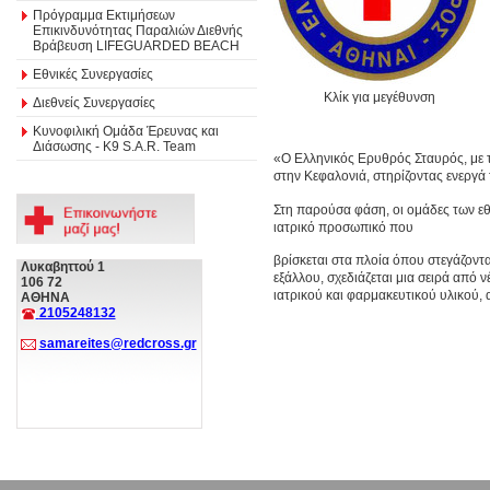
Πρόγραμμα Εκτιμήσεων
Επικινδυνότητας Παραλιών Διεθνής
Βράβευση LIFEGUARDED BEACH
Εθνικές Συνεργασίες
Κλίκ για μεγέθυνση
Διεθνείς Συνεργασίες
Κυνοφιλική Ομάδα Έρευνας και
Διάσωσης - Κ9 S.A.R. Team
«Ο Ελληνικός Ερυθρός Σταυρός, με τ
στην Κεφαλονιά, στηρίζοντας ενεργά
Στη παρούσα φάση, οι ομάδες των ε
ιατρικό προσωπικό που
βρίσκεται στα πλοία όπου στεγάζοντ
Λυκαβηττού 1
εξάλλου, σχεδιάζεται μια σειρά από
106 72
ιατρικού και φαρμακευτικού υλικού, 
ΑΘΗΝΑ
2105248132
samareites@redcross.gr