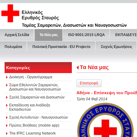
Αρχική Σελίδα
Τα Νέα μας
ISO 9001:2015 LRQA
ΕΚΠΑΙΔΕΥΣ
Πολυμέσα
Πολιτική Προστασία - ΕU Projects
Συχνές Ερωτήσεις
Τα Νέα μας
Κατηγορίες
Διοίκηση - Οργανόγραμμα
Επιστροφή
Σώμα Εθελοντών Σαμαρειτών,
Διασωστών και Ναυαγοσωστών
Αθήνα - Επίσκεψη του Προέ
Σχολή Σαμαρειτών και Διασωστών
Τρίτη 04 Φεβ 2014
Εκπαίδευση και Ανάδειξη
Εκπαιδευτών
Σχολή Αυτοδυτών - Ναυαγοσωστών
Πρώτες Βοήθειες (mobile app)
The IFRC Learning Network