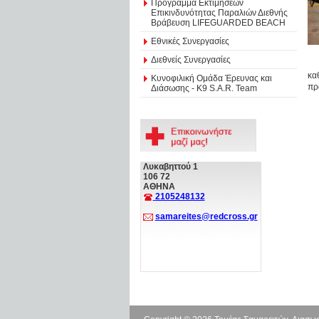
Πρόγραμμα Εκτιμήσεων
Επικινδυνότητας Παραλιών Διεθνής
Βράβευση LIFEGUARDED BEACH
Εθνικές Συνεργασίες
Διεθνείς Συνεργασίες
κα
Κυνοφιλική Ομάδα Έρευνας και
πρ
Διάσωσης - Κ9 S.A.R. Team
Λυκαβηττού 1
106 72
ΑΘΗΝΑ
2105248132
samareites@redcross.gr