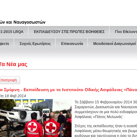
01:2015 LRQA
ΕΚΠΑΙΔΕΥΣΟΥ ΣΤΙΣ ΠΡΩΤΕΣ ΒΟΗΘΕΙΕΣ
Γίνε Εθελον
ojects
Συχνές Ερωτήσεις
Επικοινωνία
Μειοδοτικοί Διαγωνισμοί
Τα Νέα μας
Επιστροφή
α Σμύρνη - Εκπαίδευση με το Ινστιτούτο Οδικής Ασφάλειας «Πάν
ίτη 18 Φεβ 2014
Το Σάββατο 15 Φεβρουαρίου 2014 30
Σαμαρειτών, Διασωστών και Ναυαγοσω
συμμετάσχουν σε μια πολύ ενδιαφέρο
Ασφάλειας «Πάνος Μυλωνάς¨.
Στόχος της εκπαίδευσης ήταν η ευαι
Ασφάλειας μέσω θεωρητικής και βιωμ
κινδύνων και ταυτόχρονα η όσο το δυ