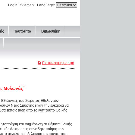
Login
|
Sitemap
|
Language:
τής
Ταυτότητα
Βιβλιοθήκη
Εκτυπώσιμη μορφή
ος Μυλωνάς¨
 Εθελοντές του Σώματος Εθελοντών
στών Νέας Σμύρνης είχαν την ευκαιρία να
υσα εκπαίδευση από το Ινστιτούτο Οδικής
σθητοποίηση και ενημέρωση σε θέματα Οδικής
ατικής άσκησης, η συνειδητοποίηση των
νατό μεγαλύτερη βελτίωση της ικανότητας