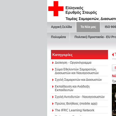
Αρχική Σελίδα
Τα Νέα μας
ISO 90
Πολυμέσα
Πολιτική Προστασία - ΕU Pr
Κατηγορίες
Διοίκηση - Οργανόγραμμα
Σώμα Εθελοντών Σαμαρειτών,
Διασωστών και Ναυαγοσωστών
Νέ
Σχολή Σαμαρειτών και Διασωστών
Τρ
Εκπαίδευση και Ανάδειξη
Εκπαιδευτών
Σχολή Αυτοδυτών - Ναυαγοσωστών
Πρώτες Βοήθειες (mobile app)
The IFRC Learning Network