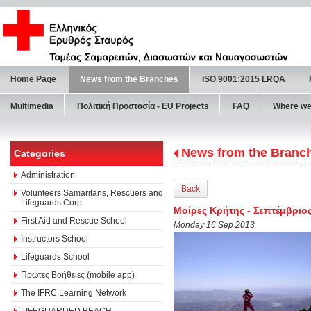
Home Page
News from the Branches
ISO 9001:2015 LRQA
Multimedia
Πολιτική Προστασία - ΕU Projects
FAQ
Where we
News from the Branc
Categories
Administration
Back
Volunteers Samaritans, Rescuers and
Lifeguards Corp
Μοίρες Κρήτης - Σεπτέμβριο
First Aid and Rescue School
Monday 16 Sep 2013
Instructors School
Lifeguards School
Πρώτες Βοήθειες (mobile app)
The IFRC Learning Network
LIFEGUARDED BEACH