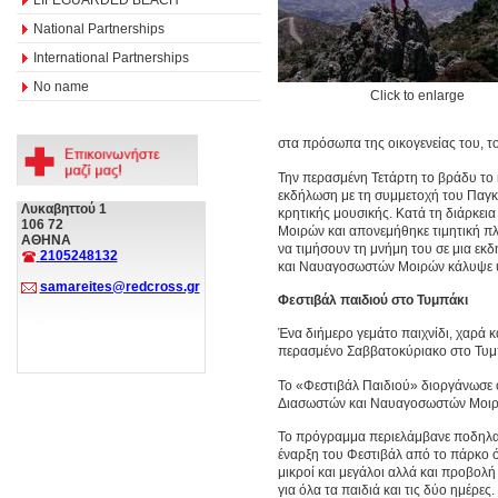
National Partnerships
International Partnerships
No name
Click to enlarge
στα πρόσωπα της οικογενείας του, τ
Την περασμένη Τετάρτη το βράδυ το
εκδήλωση με τη συμμετοχή του Παγκ
Λυκαβηττού 1
κρητικής μουσικής. Κατά τη διάρκει
106 72
Μοιρών και απονεμήθηκε τιμητική πλ
ΑΘΗΝΑ
να τιμήσουν τη μνήμη του σε μια ε
2105248132
και Ναυαγοσωστών Μοιρών κάλυψε υ
samareites@redcross.gr
Φεστιβάλ παιδιού στο Τυμπάκι
Ένα διήμερο γεμάτο παιχνίδι, χαρά κ
περασμένο Σαββατοκύριακο στο Τυμ
Το «Φεστιβάλ Παιδιού» διοργάνωσε 
Διασωστών και Ναυαγοσωστών Μοιρών
Το πρόγραμμα περιελάμβανε ποδηλα
έναρξη του Φεστιβάλ από το πάρκο 
μικροί και μεγάλοι αλλά και προβολή
για όλα τα παιδιά και τις δύο ημέρες.