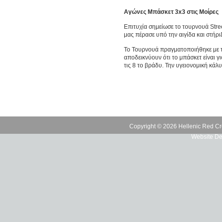
Αγώνες Μπάσκετ 3x3 στις Μοίρες
Επιτυχία σημείωσε το τουρνουά Str
μας πέρασε υπό την αιγίδα και στήρ
Το Τουρνουά πραγματοποιήθηκε με το
αποδεικνύουν ότι το μπάσκετ είναι γ
τις 8 το βράδυ. Την υγειονομική κ
Copyright © 2026 Hellenic Red Cr
Website De