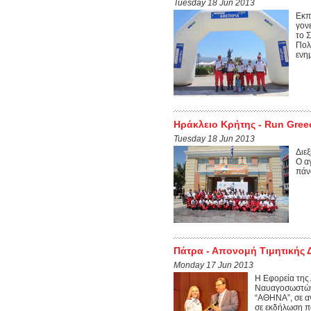
Tuesday 18 Jun 2013
Εκπ
γον
το 
Πολ
ενη
Ηράκλειο Κρήτης - Run Gree
Tuesday 18 Jun 2013
Διε
Ο α
πάν
Πάτρα - Απονομή Τιμητικής 
Monday 17 Jun 2013
Η Εφορεία της
Ναυαγοσωστών 
“ΑΘΗΝΑ”, σε α
σε εκδήλωση π