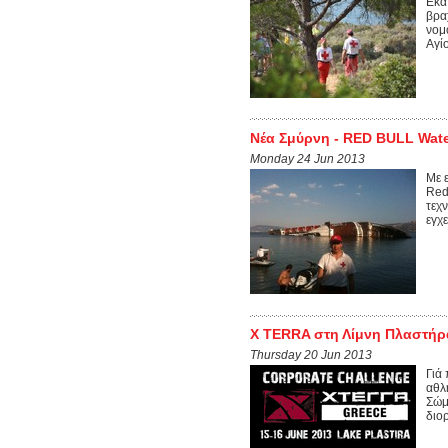
Εκα
βρα
νομ
Αγί
Νέα Σμύρνη - RED BULL Wate
Monday 24 Jun 2013
Με 
Red
τεχ
εγχε
X TERRA στη Λίμνη Πλαστήρ
Thursday 20 Jun 2013
Γιά
αθλ
Σώμ
διο