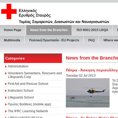
Home Page
News from the Branches
ISO 9001:2015 LRQA
Multimedia
Πολιτική Προστασία - ΕU Projects
FAQ
Where we
News from the Branch
Categories
Administration
Πάτρα - Άσκηση περισυλλογ
Volunteers Samaritans, Rescuers and
Tuesday 02 Jul 2013
Lifeguards Corp
Το 
First Aid and Rescue School
Στα
Αερ
Instructors School
εγκ
Lifeguards School
Πρώτες Βοήθειες (mobile app)
The IFRC Learning Network
Πάτρα - 3ο Patras Motor Sh
LIFEGUARDED BEACH