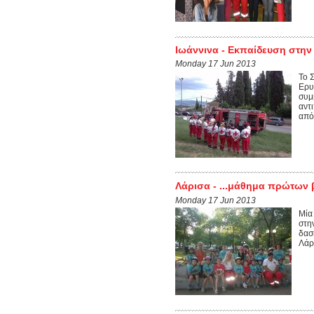
Ιωάννινα - Εκπαίδευση στη
Monday 17 Jun 2013
Το 
Ερυ
συμ
αντ
από.
Λάρισα - ...μάθημα πρώτων 
Monday 17 Jun 2013
Μία
στη
δασ
Λάρ