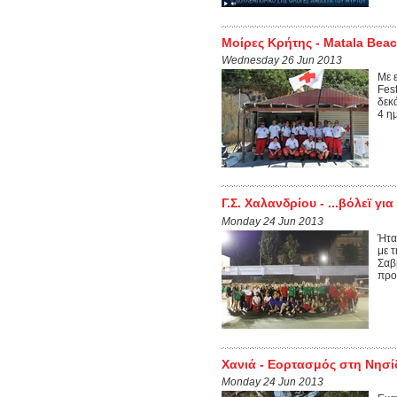
Moίρες Κρήτης - Matala Beac
Wednesday 26 Jun 2013
Με 
Fes
δεκ
4 η
Γ.Σ. Χαλανδρίου - ...βόλεϊ για
Monday 24 Jun 2013
Ήτα
με 
Σαβ
προ
Χανιά - Εορτασμός στη Νησ
Monday 24 Jun 2013