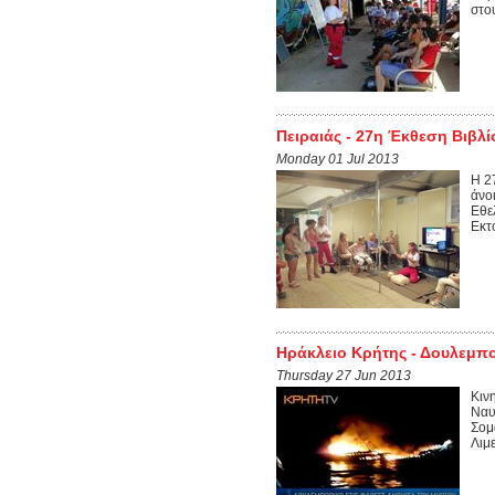
στο
Πειραιάς - 27η Έκθεση Βιβλ
Monday 01 Jul 2013
Η 2
άνο
Εθε
Εκτ
Ηράκλειο Κρήτης - Δουλεμπο
Thursday 27 Jun 2013
Κιν
Ναυ
Σομ
Λιμε