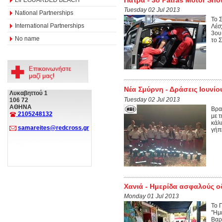
Tuesday 02 Jul 2013
National Partnerships
Το 
International Partnerships
Λέσ
3ου
No name
το 
Νέα Σμύρνη - Δράσεις Ιουνίο
Λυκαβηττού 1
Tuesday 02 Jul 2013
106 72
ΑΘΗΝΑ
Βρα
2105248132
με 
κάλ
samareites@redcross.gr
γήπ
Χανιά - Ημερίδα ασφαλούς 
Monday 01 Jul 2013
Το 
''Η
Βαρ