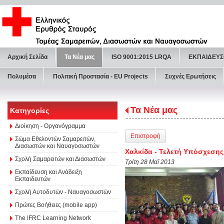
Αρχική Σελίδα
Τα Νέα μας
ISO 9001:2015 LRQA
ΕΚΠΑΙΔΕΥΣ
Πολυμέσα
Πολιτική Προστασία - ΕU Projects
Συχνές Ερωτήσεις
Τα Νέα μας
Κατηγορίες
Διοίκηση - Οργανόγραμμα
Επιστροφή
Σώμα Εθελοντών Σαμαρειτών,
Διασωστών και Ναυαγοσωστών
Χαλκίδα - Τελετή Υπόσχεση
Σχολή Σαμαρειτών και Διασωστών
Τρίτη 28 Μαΐ 2013
Εκπαίδευση και Ανάδειξη
Εκπαιδευτών
Σχολή Αυτοδυτών - Ναυαγοσωστών
Πρώτες Βοήθειες (mobile app)
The IFRC Learning Network