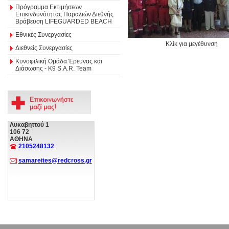
Πρόγραμμα Εκτιμήσεων
Επικινδυνότητας Παραλιών Διεθνής
Βράβευση LIFEGUARDED BEACH
Εθνικές Συνεργασίες
Κλίκ για μεγέθυνση
Διεθνείς Συνεργασίες
Κυνοφιλική Ομάδα Έρευνας και
Διάσωσης - Κ9 S.A.R. Team
Λυκαβηττού 1
106 72
ΑΘΗΝΑ
2105248132
samareites@redcross.gr