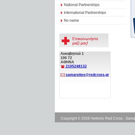
National Partnerships
International Partnerships
No name
Λυκαβηττού 1
106 72
ΑΘΗΝΑ
2105248132
samareites@redcross.gr
Copyright © 2026 Hellenic Red Cross - Sama