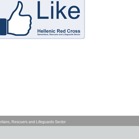
ritans, Rescuers and Lifeguards Sector