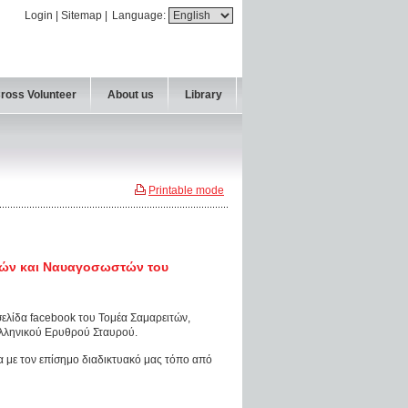
Login
|
Sitemap
|
Language:
Cross Volunteer
About us
Library
Printable mode
στών και Ναυαγοσωστών του
ελίδα facebook του Τομέα Σαμαρειτών,
λληνικού Ερυθρού Σταυρού.
α με τον επίσημο διαδικτυακό μας τόπο
από