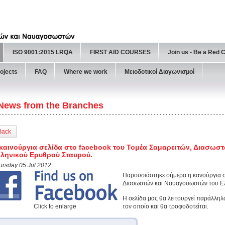
ISO 9001:2015 LRQA
FIRST AID COURSES
Join us - Be a Red 
ojects
FAQ
Where we work
Μειοδοτικοί Διαγωνισμοί
News from the Branches
Back
καινούργια σελίδα στο facebook του Τομέα Σαμαρειτών, Διασω
ληνικού Ερυθρού Σταυρού.
ursday 05 Jul 2012
Παρουσιάστηκε σήμερα η κανούργια σ
Διασωστών και Ναυαγοσωστών του Ε
Η σελίδα μας θα λειτουργεί παράλληλ
Click to enlarge
τον οποίο και θα τροφοδοτείται.