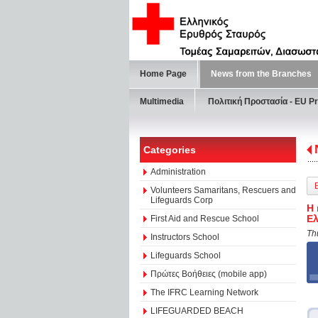
Home Page
News from the Branches
Multimedia
Πολιτική Προστασία - ΕU Pr
Categories
Administration
Volunteers Samaritans, Rescuers and
Lifeguards Corp
Η 
Ελ
First Aid and Rescue School
Th
Instructors School
Lifeguards School
Πρώτες Βοήθειες (mobile app)
The IFRC Learning Network
LIFEGUARDED BEACH