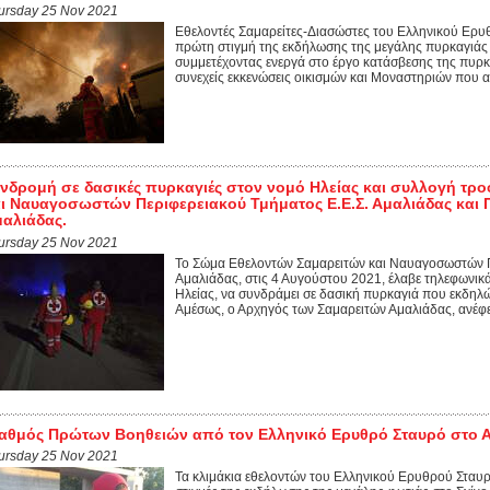
ursday 25 Nov 2021
Εθελοντές Σαμαρείτες-Διασώστες του Ελληνικού Ερυ
πρώτη στιγμή της εκδήλωσης της μεγάλης πυρκαγιάς σ
συμμετέχοντας ενεργά στο έργο κατάσβεσης της πυρκ
συνεχείς εκκενώσεις οικισμών και Μοναστηριών που α
νδρομή σε δασικές πυρκαγιές στον νομό Ηλείας και συλλογή τρ
ι Ναυαγοσωστών Περιφερειακού Τμήματος Ε.Ε.Σ. Αμαλιάδας και Π
αλιάδας.
ursday 25 Nov 2021
Το Σώμα Εθελοντών Σαμαρειτών και Ναυαγοσωστών Π
Αμαλιάδας, στις 4 Αυγούστου 2021, έλαβε τηλεφωνικ
Ηλείας, να συνδράμει σε δασική πυρκαγιά που εκδηλ
Αμέσως, ο Αρχηγός των Σαμαρειτών Αμαλιάδας, ανέφ
αθμός Πρώτων Βοηθειών από τον Ελληνικό Ερυθρό Σταυρό στο 
ursday 25 Nov 2021
Τα κλιμάκια εθελοντών του Ελληνικού Ερυθρού Σταυρ