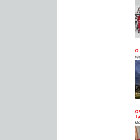
Ο 
We
Ολ
Τμ
Mo