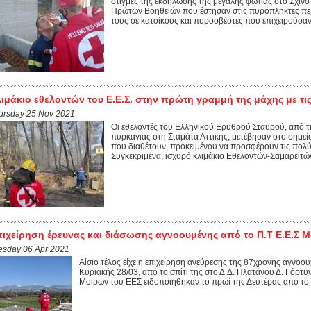
στιγμές της εκδήλωσης της μεγάλης φωτιάς στο Σχίνο
Πρώτων Βοηθειών που έστησαν στις πυρόπληκτες περ
τους σε κατοίκους και πυροσβέστες που επιχειρούσαν 
ιμάκιο εθελοντών του Ε.Ε.Σ. στην πρώτη γραμμή της μάχης με τι
ursday 25 Nov 2021
Οι εθελοντές του Ελληνικού Ερυθρού Σταυρού, από τ
πυρκαγιάς στη Σταμάτα Αττικής, μετέβησαν στο σημεί
που διαθέτουν, προκειμένου να προσφέρουν τις πολύ
Συγκεκριμένα, ισχυρό κλιμάκιο Εθελοντών-Σαμαρειτώ
ιχείρηση έρευνας και διάσωσης αγνοουμένης από το Π.Τ Ε.Ε.Σ 
esday 06 Apr 2021
Αίσιο τέλος είχε η επιχείρηση ανεύρεσης της 87χρονης αγνοου
Κυριακής 28/03, από το σπίτι της στο Δ.Δ. Πλατάνου Δ. Γόρτυ
Μοιρών του ΕΕΣ ειδοποιήθηκαν το πρωί της Δευτέρας από το 