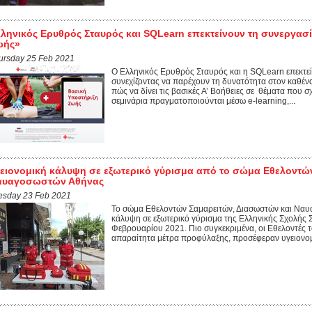
ληνικός Ερυθρός Σταυρός και SQLearn επεκτείνουν τη συνεργασί
ωής»
ursday 25 Feb 2021
Ο Ελληνικός Ερυθρός Σταυρός και η SQLearn επεκτεί
συνεχίζοντας να παρέχουν τη δυνατότητα στον καθένα
πώς να δίνει τις βασικές Α’ Βοήθειες σε θέματα που 
σεμινάρια πραγματοποιούνται μέσω e-learning,...
ειονομική κάλυψη σε εξωτερικό γύρισμα από το σώμα Εθελοντώ
αυαγοσωστών Αθήνας
esday 23 Feb 2021
Το σώμα Εθελοντών Σαμαρειτών, Διασωστών και Ναυ
κάλυψη σε εξωτερικό γύρισμα της Ελληνικής Σχολής
Φεβρουαρίου 2021. Πιο συγκεκριμένα, οι Εθελοντές
απαραίτητα μέτρα προφύλαξης, προσέφεραν υγειονομι