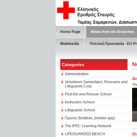
Home Page
News from the Branches
Multimedia
Πολιτική Προστασία - ΕU Pr
N
Categories
Administration
Δι
Volunteers Samaritans, Rescuers and
Th
Lifeguards Corp
First Aid and Rescue School
Instructors School
Lifeguards School
Πρώτες Βοήθειες (mobile app)
The IFRC Learning Network
Οι
LIFEGUARDED BEACH