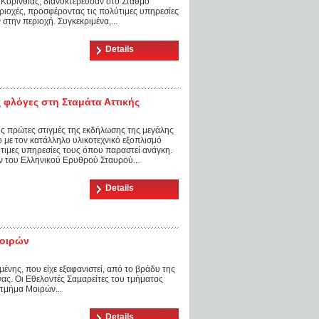
 Κορινθίας, διανυκτέρευσαν στο Σταθμό
ιοχές, προσφέροντας τις πολύτιμες υπηρεσίες
στην περιοχή. Συγκεκριμένα,...
Details
ς φλόγες στη Σταμάτα Αττικής
ις πρώτες στιγμές της εκδήλωσης της μεγάλης
ο με τον κατάλληλο υλικοτεχνικό εξοπλισμό
τιμες υπηρεσίες τους όπου παραστεί ανάγκη.
ν του Ελληνικού Ερυθρού Σταυρού...
Details
Μοιρών
μένης, που είχε εξαφανιστεί, από το βράδυ της
νας. Οι Εθελοντές Σαμαρείτες του τμήματος
τμήμα Μοιρών...
Details