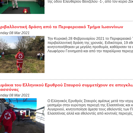
της οδού Ελευθερίου Βενιζέλου -1-, από τον κύριο Ζεκ
ριβαλλοντική δράση από το Περιφερειακό Τμήμα Ιωαννίνων
nday 08 Mar 2021
Την Κυριακή 28 Φεβρουαρίου 2021 το Περιφερειακό
περιβαλλοντική δράση της χρονιάς. Ειδικότερα, 19 εθ
κινητοποιήθηκαν με μεγάλη προθυμία, καθάρισαν τα
Λεωφόρου Γεννηματά και από την παραλίμνια περιοχή
ιμάκια του Ελληνικού Ερυθρού Σταυρού συμμετέχουν σε απεγκλω
λασσόνας
nday 08 Mar 2021
Ο Ελληνικός Ερυθρός Σταυρός αμέσως μετά την ισχυ
μεσημέρι στην ευρύτερη περιοχή της Ελασσόνας και 
Αυγερινού, κινητοποίησε άμεσα τους εθελοντές των 
Ελασσόνας αλλά και εθελοντές από κοντινές περιοχές,