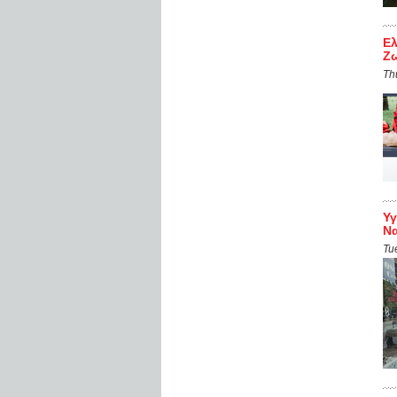
Ελ
Ζ
Th
Υγ
Ν
Tu