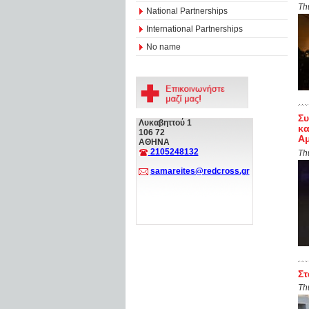
Th
National Partnerships
International Partnerships
No name
Συ
Λυκαβηττού 1
κα
106 72
Αμ
ΑΘΗΝΑ
2105248132
Th
samareites@redcross.gr
Στ
Th