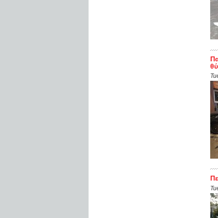
Πα
θύ
Tu
Πε
Tu