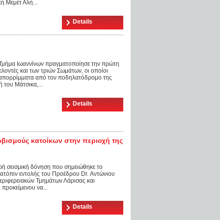
ή Μεμέτ Αλή...
Details
 Τμήμα Ιωαννίνων πραγματοποίησε την πρώτη
ελοντές και των τριών Σωμάτων, οι οποίοι
 απορρίμματα από τον ποδηλατόδρομο της
 του Μάτσικα,...
Details
βισμούς κατοίκων στην περιοχή της
ρή σεισμική δόνηση που σημειώθηκε το
κατόπιν εντολής του Προέδρου Dr. Αντώνιου
Περιφερειακών Τμημάτων Λάρισας και
 προκείμενου να...
Details