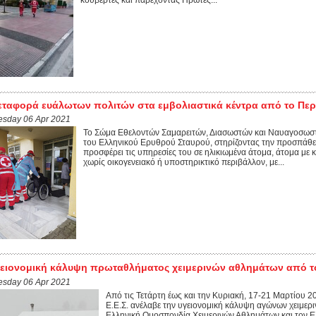
ταφορά ευάλωτων πολιτών στα εμβολιαστικά κέντρα από το Περι
esday 06 Apr 2021
Το Σώμα Εθελοντών Σαμαρειτών, Διασωστών και Ναυαγοσωστ
του Ελληνικού Ερυθρού Σταυρού, στηρίζοντας την προσπάθε
προσφέρει τις υπηρεσίες του σε ηλικιωμένα άτομα, άτομα με 
χωρίς οικογενειακό ή υποστηρικτικό περιβάλλον, με...
ειονομική κάλυψη πρωταθλήματος χειμερινών αθλημάτων από το
esday 06 Apr 2021
Από τις Τετάρτη έως και την Κυριακή, 17-21 Μαρτίου 2
Ε.Ε.Σ. ανέλαβε την υγειονομική κάλυψη αγώνων χειμε
Ελληνική Ομοσπονδία Χειμερινών Αθλημάτων και τον Ε