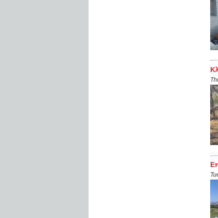
Κλ
Th
Επ
Tu