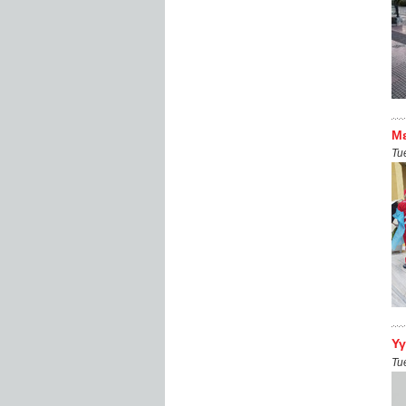
Με
Tu
Υγ
Tu