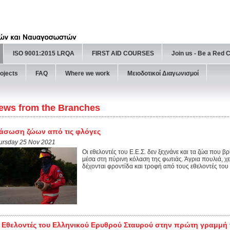
ISO 9001:2015 LRQA
FIRST AID COURSES
Join us - Be a Red 
ojects
FAQ
Where we work
Μειοδοτικοί Διαγωνισμοί
ews from the Branches
άσωση ζώων από τις φλόγες
ursday 25 Nov 2021
Οι εθελοντές του Ε.Ε.Σ. δεν ξεχνάνε και τα ζώα που β
μέσα στη πύρινη κόλαση της φωτιάς. Άγρια πουλιά, χε
δέχονται φροντίδα και τροφή από τους εθελοντές του 
 Εθελοντές του Ελληνικού Ερυθρού Σταυρού στην πρώτη γραμμή τ