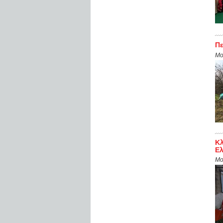
Πε
Mo
Κλ
Ε
Mo