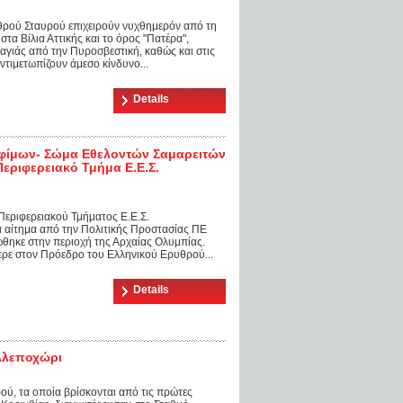
θρού Σταυρού επιχειρούν νυχθημερόν από τη
τα Βίλια Αττικής και το όρος "Πατέρα",
αγιάς από την Πυροσβεστική, καθώς και στις
ντιμετωπίζουν άμεσο κίνδυνο...
Details
οφίμων- Σώμα Εθελοντών Σαμαρειτών
εριφερειακό Τμήμα Ε.Ε.Σ.
εριφερειακού Τμήματος Ε.Ε.Σ.
ά αίτημα από την Πολιτικής Προστασίας ΠΕ
ώθηκε στην περιοχή της Αρχαίας Ολυμπίας.
ερε στον Πρόεδρο του Ελληνικού Ερυθρού...
Details
Αλεποχώρι
ού, τα οποία βρίσκονται από τις πρώτες