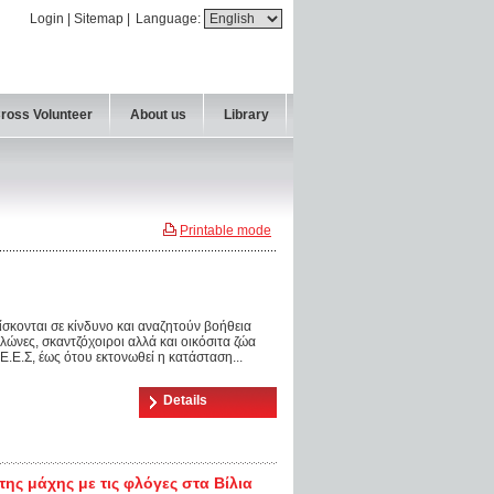
Login
|
Sitemap
|
Language:
Cross Volunteer
About us
Library
Printable mode
ρίσκονται σε κίνδυνο και αναζητούν βοήθεια
λώνες, σκαντζόχοιροι αλλά και οικόσιτα ζώα
Ε.Ε.Σ, έως ότου εκτονωθεί η κατάσταση...
Details
ης μάχης με τις φλόγες στα Βίλια