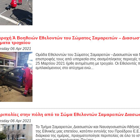
ροχή Ά Βοηθειών Εθελοντών του Σώματος Σαμαρειτών – Διασωστώ
ματα τροχαίου
esday 06 Apr 2021
Ομάδα Εθελοντών του Σώματος Σαμαρειτών –Διασωστών και 
επιστροφής τους από υπηρεσία στις σεισμόπληκτες περιοχές 
25 Μαρτίου 2021 ήρθε αντιμέτωπη με τροχαίο. Οι Εθελοντές π
εμπλεκόμενους στο ατύχημα ενώ...
ριπολίες στην πόλη από το Σώμα Εθελοντών Σαμαρειτών Διασ
esday 06 Apr 2021
Το Τμήμα Σαμαρειτών, Διασωστών και Ναυαγοσωστών Αθήνας τ
της Εθνικής μας επετείου, κατόπιν εντολής του Προέδρου Ε.Ε.
διάρκεια της ημέρας, πραγματοποίησε περιπολίες σε όλο το ισ
κουβέρτες και παρέχοντας Πρώτες...