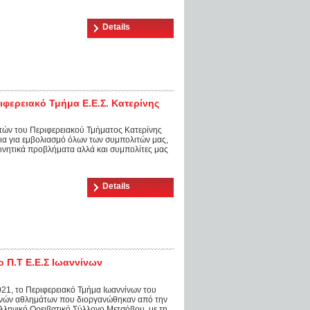
Details
φερειακό Τμήμα Ε.Ε.Σ. Κατερίνης
ών του Περιφερειακού Τμήματος Κατερίνης
ια για εμβολιασμό όλων των συμπολιτών μας,
κινητικά προβλήματα αλλά και συμπολίτες μας
Details
 Π.Τ Ε.Ε.Σ Ιωαννίνων
021, το Περιφερειακό Τμήμα Ιωαννίνων του
ρινών αθλημάτων που διοργανώθηκαν από την
λληνικό Ορειβατικό Σύλλογο Μετσόβου, με τη