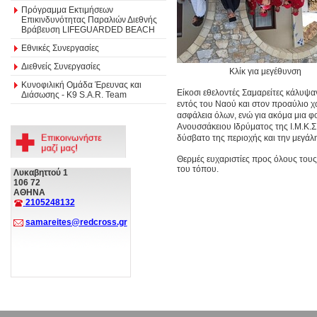
Πρόγραμμα Εκτιμήσεων
Επικινδυνότητας Παραλιών Διεθνής
Βράβευση LIFEGUARDED BEACH
Εθνικές Συνεργασίες
Διεθνείς Συνεργασίες
Κλίκ για μεγέθυνση
Κυνοφιλική Ομάδα Έρευνας και
Είκοσι εθελοντές Σαμαρείτες κάλυψαν
Διάσωσης - Κ9 S.A.R. Team
εντός του Ναού και στον προαύλιο χ
ασφάλεια όλων, ενώ για ακόμα μια φ
Ανουσσάκειου Ιδρύματος της Ι.Μ.Κ.Σ
δύσβατο της περιοχής και την μεγά
Θερμές ευχαριστίες προς όλους τους
του τόπου.
Λυκαβηττού 1
106 72
ΑΘΗΝΑ
2105248132
samareites@redcross.gr