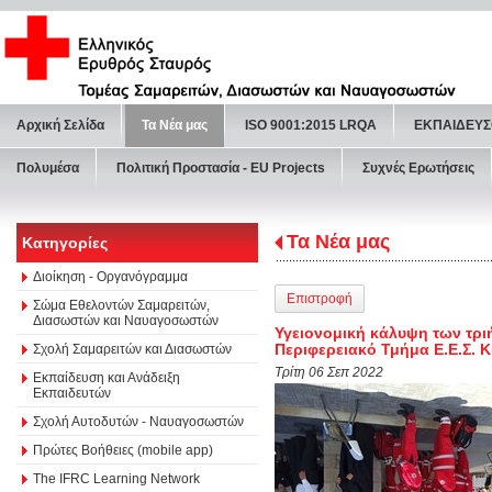
Αρχική Σελίδα
Τα Νέα μας
ISO 9001:2015 LRQA
ΕΚΠΑΙΔΕΥΣ
Πολυμέσα
Πολιτική Προστασία - ΕU Projects
Συχνές Ερωτήσεις
Τα Νέα μας
Κατηγορίες
Διοίκηση - Οργανόγραμμα
Επιστροφή
Σώμα Εθελοντών Σαμαρειτών,
Διασωστών και Ναυαγοσωστών
Υγειονομική κάλυψη των τρ
Περιφερειακό Τμήμα Ε.Ε.Σ. 
Σχολή Σαμαρειτών και Διασωστών
Τρίτη 06 Σεπ 2022
Εκπαίδευση και Ανάδειξη
Εκπαιδευτών
Σχολή Αυτοδυτών - Ναυαγοσωστών
Πρώτες Βοήθειες (mobile app)
The IFRC Learning Network