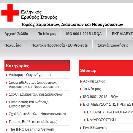
Αρχική Σελίδα
Τα Νέα μας
ISO 9001:2015 LRQA
ΕΚΠΑΙΔΕΥΣ
Πολυμέσα
Πολιτική Προστασία - ΕU Projects
Συχνές Ερωτήσεις
Κατηγορίες
Sitemap
Διοίκηση - Οργανόγραμμα
Αρχική Σελίδα
Σώμα Εθελοντών Σαμαρειτών,
Διασωστών και Ναυαγοσωστών
Τα Νέα μας
Σχολή Σαμαρειτών και Διασωστών
ISO 9001:2015 LRQA
Εκπαίδευση και Ανάδειξη
ΕΚΠΑΙΔΕΥΣΟΥ ΣΤΙΣ ΠΡΩΤΕΣ
Εκπαιδευτών
ΕΚΠΑΙΔΕΥΤΙΚΑ ΠΡΟΓΡΑΜΜ
Σχολή Αυτοδυτών - Ναυαγοσωστών
ΝΑΥΑΓΟΣΩΣΤΙΚΗ
Πρώτες Βοήθειες (mobile app)
Γίνε Εθελοντής
The IFRC Learning Network