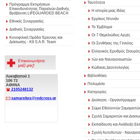
Ταυτότητα
Πρόγραμμα Εκτιμήσεων
Επικινδυνότητας Παραλιών Διεθνής
Η ιστορία μιας Ιδέας
Βράβευση LIFEGUARDED BEACH
Ερρίκος Ντυνάν
Εθνικές Συνεργασίες
Το Έμβλημα
Διεθνείς Συνεργασίες
Οι 7 Θεμελιώδεις Αρχές
Κυνοφιλική Ομάδα Έρευνας και
Διάσωσης - Κ9 S.A.R. Team
Οι Συνθήκες της Γενεύης
Ελληνικός Ερυθρός Σταυρός
τών και Ναυαγοσωστών
Κώδικας Δεοντολογίας
Βιβλιοθήκη
Λυκαβηττού 1
106 72
Πολυμέσα
ΑΘΗΝΑ
2105248132
Κατηγορίες
samareites@redcross.gr
Διοίκηση - Οργανόγραμμα
Σώμα Εθελοντών Σαμαρειτώ
Σχολή Σαμαρειτών και Διασ
Εκπαίδευση και Ανάδειξη Εκ
Σχολή Αυτοδυτών - Ναυαγο