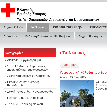
Αρχική Σελίδα
Τα Νέα μας
ISO 9001:2015 LRQA
ΕΚΠΑΙΔΕΥΣ
Πολυμέσα
Πολιτική Προστασία - ΕU Projects
Συχνές Ερωτήσεις
Τα Νέα μας
Κατηγορίες
Διοίκηση - Οργανόγραμμα
Επιστροφή
Σώμα Εθελοντών Σαμαρειτών,
Διασωστών και Ναυαγοσωστών
Υγειονομική κάλυψη του 9ου
Σχολή Σαμαρειτών και Διασωστών
Τετάρτη 21 Σεπ 2022
Οι Εθελ
Εκπαίδευση και Ανάδειξη
Σταυρού
Εκπαιδευτών
βουνό τ
Σχολή Αυτοδυτών - Ναυαγοσωστών
Πρώτες Βοήθειες (mobile app)
The IFRC Learning Network