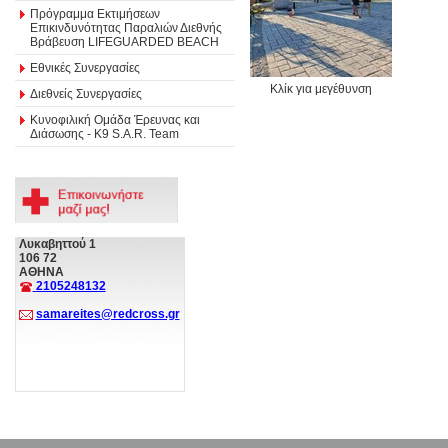
Πρόγραμμα Εκτιμήσεων
Επικινδυνότητας Παραλιών Διεθνής
Βράβευση LIFEGUARDED BEACH
Εθνικές Συνεργασίες
Κλίκ για μεγέθυνση
Διεθνείς Συνεργασίες
Κυνοφιλική Ομάδα Έρευνας και
Διάσωσης - Κ9 S.A.R. Team
Λυκαβηττού 1
106 72
ΑΘΗΝΑ
2105248132
samareites@redcross.gr