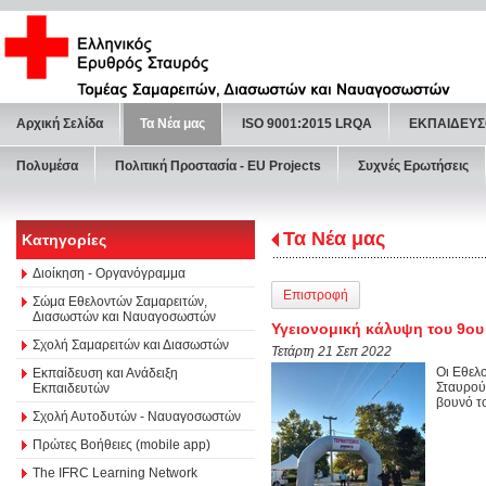
Αρχική Σελίδα
Τα Νέα μας
ISO 9001:2015 LRQA
ΕΚΠΑΙΔΕΥΣ
Πολυμέσα
Πολιτική Προστασία - ΕU Projects
Συχνές Ερωτήσεις
Τα Νέα μας
Κατηγορίες
Διοίκηση - Οργανόγραμμα
Επιστροφή
Σώμα Εθελοντών Σαμαρειτών,
Διασωστών και Ναυαγοσωστών
Υγειονομική κάλυψη του 9ου
Σχολή Σαμαρειτών και Διασωστών
Τετάρτη 21 Σεπ 2022
Οι Εθελ
Εκπαίδευση και Ανάδειξη
Σταυρού
Εκπαιδευτών
βουνό τ
Σχολή Αυτοδυτών - Ναυαγοσωστών
Πρώτες Βοήθειες (mobile app)
The IFRC Learning Network