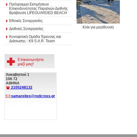
Πρόγραμμα Εκτιμήσεων
Επικινδυνότητας Παραλιών Διεθνής
Βράβευση LIFEGUARDED BEACH
Εθνικές Συνεργασίες
Κλίκ για μεγέθυνση
Διεθνείς Συνεργασίες
Κυνοφιλική Ομάδα Έρευνας και
Διάσωσης - Κ9 S.A.R. Team
Λυκαβηττού 1
106 72
ΑΘΗΝΑ
2105248132
samareites@redcross.gr