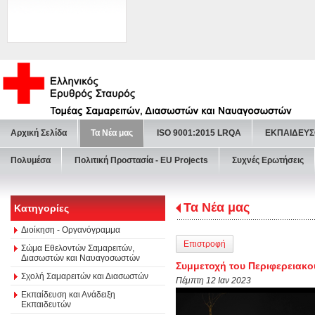
Αρχική Σελίδα
Τα Νέα μας
ISO 9001:2015 LRQA
ΕΚΠΑΙΔΕΥΣ
Πολυμέσα
Πολιτική Προστασία - ΕU Projects
Συχνές Ερωτήσεις
Τα Νέα μας
Κατηγορίες
Διοίκηση - Οργανόγραμμα
Επιστροφή
Σώμα Εθελοντών Σαμαρειτών,
Διασωστών και Ναυαγοσωστών
Συμμετοχή του Περιφερειακο
Σχολή Σαμαρειτών και Διασωστών
Πέμπτη 12 Ιαν 2023
Εκπαίδευση και Ανάδειξη
Εκπαιδευτών