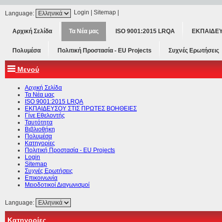
Login
|
Sitemap
|
Language:
Αρχική Σελίδα
Τα Νέα μας
ISO 9001:2015 LRQA
ΕΚΠΑΙΔΕΥ
Πολυμέσα
Πολιτική Προστασία - ΕU Projects
Συχνές Ερωτήσεις
Μενού
Αρχική Σελίδα
Τα Νέα μας
ISO 9001:2015 LRQA
ΕΚΠΑΙΔΕΥΣΟΥ ΣΤΙΣ ΠΡΩΤΕΣ ΒΟΗΘΕΙΕΣ
Γίνε Εθελοντής
Ταυτότητα
Βιβλιοθήκη
Πολυμέσα
Κατηγορίες
Πολιτική Προστασία - ΕU Projects
Login
Sitemap
Συχνές Ερωτήσεις
Επικοινωνία
Μειοδοτικοί Διαγωνισμοί
Language:
Κατηγορίες