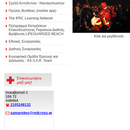
Σχολή Αυτοδυτών - Ναυαγοσωστών
Πρώτες Βοήθειες (mobile app)
The IFRC Learning Network
Πρόγραμμα Εκτιμήσεων
Επικινδυνότητας Παραλιών Διεθνής
Βράβευση LIFEGUARDED BEACH
Κλίκ για μεγέθυνση
Εθνικές Συνεργασίες
Διεθνείς Συνεργασίες
Κυνοφιλική Ομάδα Έρευνας και
Διάσωσης - Κ9 S.A.R. Team
Λυκαβηττού 1
106 72
ΑΘΗΝΑ
2105248132
samareites@redcross.gr