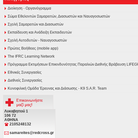
Διοίκηση - Οργανόγραμμα
Σώμα Εθελοντών Σαμαρειτών, Διασωστών και Ναυαγοσωστών
Σχολή Σαμαρειτών και Διασωστών
Εκπαίδευση και Ανάδειξη Εκπαιδευτών
Σχολή Αυτοδυτών - Ναυαγοσωστών
Πρώτες Βοήθειες (mobile app)
The IFRC Learning Network
Πρόγραμμα Εκτιμήσεων Επικινδυνότητας Παραλιών Διεθνής Βράβευση LI
Εθνικές Συνεργασίες
Διεθνείς Συνεργασίες
Κυνοφιλική Ομάδα Έρευνας και Διάσωσης - Κ9 S.A.R. Team
Λυκαβηττού 1
106 72
ΑΘΗΝΑ
2105248132
samareites@redcross.gr