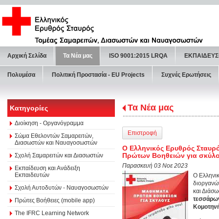
Αρχική Σελίδα
Τα Νέα μας
ISO 9001:2015 LRQA
ΕΚΠΑΙΔΕΥΣ
Πολυμέσα
Πολιτική Προστασία - ΕU Projects
Συχνές Ερωτήσεις
Τα Νέα μας
Κατηγορίες
Διοίκηση - Οργανόγραμμα
Επιστροφή
Σώμα Εθελοντών Σαμαρειτών,
Διασωστών και Ναυαγοσωστών
Ο Ελληνικός Ερυθρός Σταυρ
Πρώτων Βοηθειών για σκύλ
Σχολή Σαμαρειτών και Διασωστών
Παρασκευή 03 Νοε 2023
Εκπαίδευση και Ανάδειξη
Εκπαιδευτών
Ο Ελληνι
διοργανώ
Σχολή Αυτοδυτών - Ναυαγοσωστών
και Διάσω
τεσσάρω
Πρώτες Βοήθειες (mobile app)
Κομοτηνή
The IFRC Learning Network