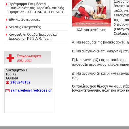
Στόχος το
Πρόγραμμα Εκτιμήσεων
έκτακτη κ
Επικινδυνότητας Παραλιών Διεθνής
απλές ενέ
Βράβευση LIFEGUARDED BEACH
λειτουργι
Εθνικές Συνεργασίες
της κατάσ
διεξάγον
Διεθνείς Συνεργασίες
(Εισαγωγ
Κλίκ για μεγέθυνση
Σκύλους)
Κυνοφιλική Ομάδα Έρευνας και
Διάσωσης - Κ9 S.A.R. Team
Α) Να εφαρμόζει τις βασικές αρχές 
Β) Να αναγνωρίζει την ανάγκη άμεση
Γ) Να αναγνωρίζει τις καταστάσεις 
απόφραξη αεραγωγού, μεγάλη αιμορρ
Λυκαβηττού 1
Δ) Να αναγνωρίζει και να αντιμετωπ
106 72
κ.α.)
ΑΘΗΝΑ
2105248132
Οι πολίτες που θέλουν να συμμετ
(ονοματεπώνυμο, πόλη και στοιχεί
samareites@redcross.gr