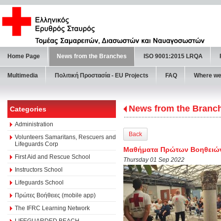
Home Page
News from the Branches
ISO 9001:2015 LRQA
Multimedia
Πολιτική Προστασία - ΕU Projects
FAQ
Where we
News from the Branc
Categories
Administration
Back
Volunteers Samaritans, Rescuers and
Lifeguards Corp
Μαθήματα Πρώτων Βοηθειών 
First Aid and Rescue School
Thursday 01 Sep 2022
Instructors School
Lifeguards School
Πρώτες Βοήθειες (mobile app)
The IFRC Learning Network
LIFEGUARDED BEACH