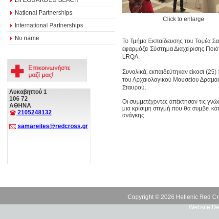
National Partnerships
Click to enlarge
International Partnerships
No name
Το Τμήμα Εκπαίδευσης του Τομέα Σ
εφαρμόζει Σύστημα Διαχείρισης Ποι
LRQA.
Συνολικά, εκπαιδεύτηκαν είκοσι (25
του Αρχαιολογικού Μουσείου Δράμας
Σταυρού.
Λυκαβηττού 1
106 72
Οι συμμετέχοντες απέκτησαν τις γνώ
ΑΘΗΝΑ
μια κρίσιμη στιγμή που θα συμβεί κ
2105248132
ανάγκης.
samareites@redcross.gr
Copyright © 2026 Hellenic Red Cr
Website De