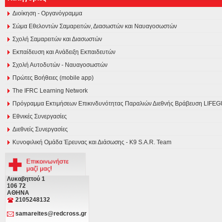
Διοίκηση - Οργανόγραμμα
Σώμα Εθελοντών Σαμαρειτών, Διασωστών και Ναυαγοσωστών
Σχολή Σαμαρειτών και Διασωστών
Εκπαίδευση και Ανάδειξη Εκπαιδευτών
Σχολή Αυτοδυτών - Ναυαγοσωστών
Πρώτες Βοήθειες (mobile app)
The IFRC Learning Network
Πρόγραμμα Εκτιμήσεων Επικινδυνότητας Παραλιών Διεθνής Βράβευση LI
Εθνικές Συνεργασίες
Διεθνείς Συνεργασίες
Κυνοφιλική Ομάδα Έρευνας και Διάσωσης - Κ9 S.A.R. Team
Λυκαβηττού 1
106 72
ΑΘΗΝΑ
2105248132
samareites@redcross.gr