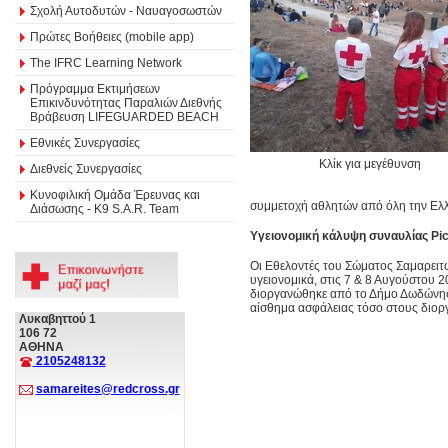
Σχολή Αυτοδυτών - Ναυαγοσωστών
Πρώτες Βοήθειες (mobile app)
The IFRC Learning Network
Πρόγραμμα Εκτιμήσεων
Επικινδυνότητας Παραλιών Διεθνής
Βράβευση LIFEGUARDED BEACH
Εθνικές Συνεργασίες
Κλίκ για μεγέθυνση
Διεθνείς Συνεργασίες
Κυνοφιλική Ομάδα Έρευνας και
συμμετοχή αθλητών από όλη την Ελ
Διάσωσης - Κ9 S.A.R. Team
Υγειονομική κάλυψη συναυλίας
Pi
Oι Εθελοντές του Σώματος Σαμαρειτ
υγειονομικά, στις 7 & 8 Αυγούστου 
διοργανώθηκε από το Δήμο Δωδώνης.
αίσθημα ασφάλειας τόσο στους διοργ
Λυκαβηττού 1
106 72
ΑΘΗΝΑ
2105248132
samareites@redcross.gr