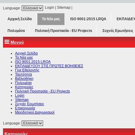
Login
|
Sitemap
|
Language:
Αρχική Σελίδα
Τα Νέα μας
ISO 9001:2015 LRQA
ΕΚΠΑΙΔΕΥ
Πολυμέσα
Πολιτική Προστασία - ΕU Projects
Συχνές Ερωτήσεις
Μενού
Αρχική Σελίδα
Τα Νέα μας
ISO 9001:2015 LRQA
ΕΚΠΑΙΔΕΥΣΟΥ ΣΤΙΣ ΠΡΩΤΕΣ ΒΟΗΘΕΙΕΣ
Γίνε Εθελοντής
Ταυτότητα
Βιβλιοθήκη
Πολυμέσα
Κατηγορίες
Πολιτική Προστασία - ΕU Projects
Login
Sitemap
Συχνές Ερωτήσεις
Επικοινωνία
Μειοδοτικοί Διαγωνισμοί
Language:
Κατηγορίες