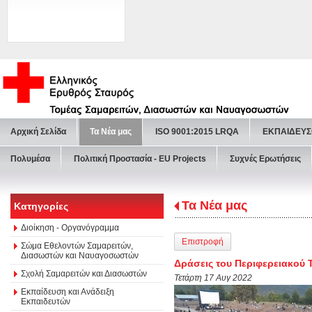
Αρχική Σελίδα
Τα Νέα μας
ISO 9001:2015 LRQA
ΕΚΠΑΙΔΕΥΣ
Πολυμέσα
Πολιτική Προστασία - ΕU Projects
Συχνές Ερωτήσεις
Τα Νέα μας
Κατηγορίες
Διοίκηση - Οργανόγραμμα
Επιστροφή
Σώμα Εθελοντών Σαμαρειτών,
Διασωστών και Ναυαγοσωστών
Δράσεις του Περιφερειακού 
Σχολή Σαμαρειτών και Διασωστών
Τετάρτη 17 Αυγ 2022
Εκπαίδευση και Ανάδειξη
Εκπαιδευτών