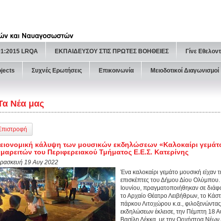
01:2015 LRQA
ΕΚΠΑΙΔΕΥΣΟΥ ΣΤΙΣ ΠΡΩΤΕΣ ΒΟΗΘΕΙΕΣ
Γίνε Εθελον
ojects
Συχνές Ερωτήσεις
Επικοινωνία
Μειοδοτικοί Διαγωνισμοί
Τα Νέα μας
Επιστροφή
ειονομική κάλυψη των μουσικών εκδηλώσεων «Καλοκαίρι γεμάτ
μαρειτών του Περιφερειακού Τμήματος Ε.Ε.Σ. Κατερίνης
ρασκευή 19 Αυγ 2022
Ένα καλοκαίρι γεμάτο μουσική είχαν τ
επισκέπτες του Δήμου Δίου Ολύμπου. Ο
Ιουνίου, πραγματοποιήθηκαν σε διάφ
το Αρχαίο Θέατρο Λειβήθρων, το Κάστ
πάρκου Λιτοχώρου κ.α., φιλοξενώντας
εκδηλώσεων έκλεισε, την Πέμπτη 18 Α
Βασίλη Λέκκα, με την Ορχήστρα Νέων