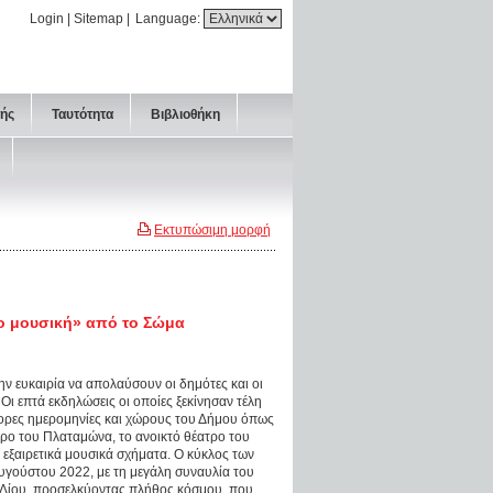
Login
|
Sitemap
|
Language:
τής
Ταυτότητα
Βιβλιοθήκη
Εκτυπώσιμη μορφή
ο μουσική» από το Σώμα
ην ευκαιρία να απολαύσουν οι δημότες και οι
ι επτά εκδηλώσεις οι οποίες ξεκίνησαν τέλη
ορες ημερομηνίες και χώρους του Δήμου όπως
ρο του Πλαταμώνα, το ανοικτό θέατρο του
 εξαιρετικά μουσικά σχήματα. Ο κύκλος των
υγούστου 2022, με τη μεγάλη συναυλία του
 Δίου, προσελκύοντας πλήθος κόσμου, που