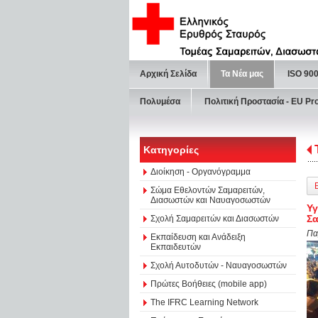
Αρχική Σελίδα
Τα Νέα μας
ISO 90
Πολυμέσα
Πολιτική Προστασία - ΕU Pr
Κατηγορίες
Διοίκηση - Οργανόγραμμα
Σώμα Εθελοντών Σαμαρειτών,
Διασωστών και Ναυαγοσωστών
Υγ
Σα
Σχολή Σαμαρειτών και Διασωστών
Πα
Εκπαίδευση και Ανάδειξη
Εκπαιδευτών
Σχολή Αυτοδυτών - Ναυαγοσωστών
Πρώτες Βοήθειες (mobile app)
The IFRC Learning Network