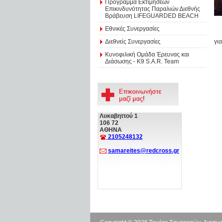
Πρόγραμμα Εκτιμήσεων
Επικινδυνότητας Παραλιών Διεθνής
Βράβευση LIFEGUARDED BEACH
Εθνικές Συνεργασίες
Διεθνείς Συνεργασίες
γι
Κυνοφιλική Ομάδα Έρευνας και
Διάσωσης - Κ9 S.A.R. Team
Λυκαβηττού 1
106 72
ΑΘΗΝΑ
2105248132
samareites@redcross.gr