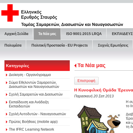
Αρχική Σελίδα
Τα Νέα μας
ISO 9001:2015 LRQA
ΕΚΠΑΙΔΕΥΣ
Πολυμέσα
Πολιτική Προστασία - ΕU Projects
Συχνές Ερωτήσεις
Τα Νέα μας
Κατηγορίες
Διοίκηση - Οργανόγραμμα
Επιστροφή
Σώμα Εθελοντών Σαμαρειτών,
Διασωστών και Ναυαγοσωστών
Η Κυνοφιλική Ομάδα Έρευνας
Σχολή Σαμαρειτών και Διασωστών
Παρασκευή 20 Σεπ 2013
Η συ
Εκπαίδευση και Ανάδειξη
το l
Εκπαιδευτών
Σχολή Αυτοδυτών - Ναυαγοσωστών
Δια
Έρευ
Πρώτες Βοήθειες (mobile app)
και 
τη δ
The IFRC Learning Network