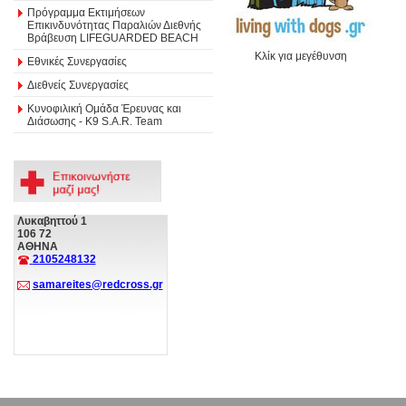
Πρόγραμμα Εκτιμήσεων
Επικινδυνότητας Παραλιών Διεθνής
Βράβευση LIFEGUARDED BEACH
Κλίκ για μεγέθυνση
Εθνικές Συνεργασίες
Διεθνείς Συνεργασίες
Κυνοφιλική Ομάδα Έρευνας και
Διάσωσης - Κ9 S.A.R. Team
Λυκαβηττού 1
106 72
ΑΘΗΝΑ
2105248132
samareites@redcross.gr