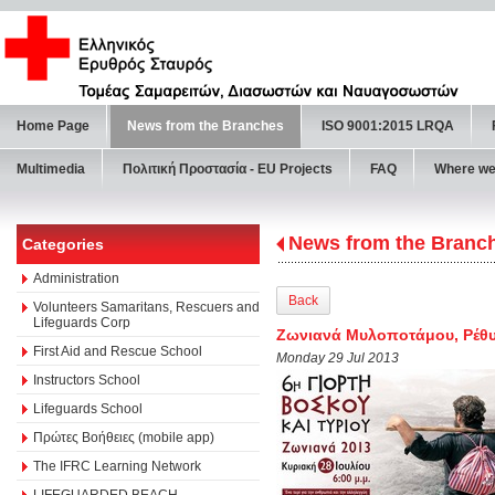
Home Page
News from the Branches
ISO 9001:2015 LRQA
Multimedia
Πολιτική Προστασία - ΕU Projects
FAQ
Where we
News from the Branc
Categories
Administration
Back
Volunteers Samaritans, Rescuers and
Lifeguards Corp
Ζωνιανά Μυλοποτάμου, Ρέθυμ
First Aid and Rescue School
Monday 29 Jul 2013
Instructors School
Lifeguards School
Πρώτες Βοήθειες (mobile app)
The IFRC Learning Network
LIFEGUARDED BEACH