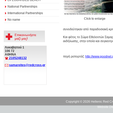
National Partnerships
International Partnerships
Click to enlarge
No name
συνοδεύτηκαν από παραδοσιακή κρη
Και φέτος το Σώμα Εθελοντών Σαμαρ
εκδήλωσης, στην οποία και συγκεντ
Λυκαβηττού 1
106 72
ΑΘΗΝΑ
πηγή ρεπορτάζ:
http://www.goodnet.
2105248132
samareites@redcross.gr
Copyright © 2026 Hellenic Red Cr
Website De