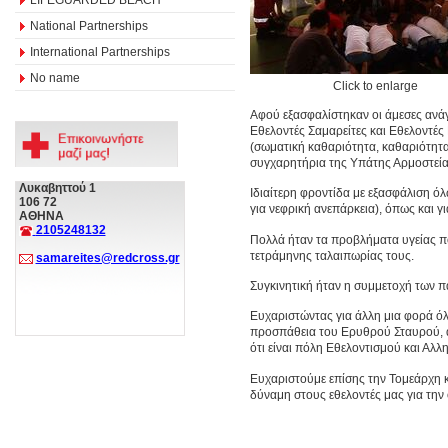
National Partnerships
International Partnerships
No name
Click to enlarge
Αφού εξασφαλίστηκαν οι άμεσες ανά
Εθελοντές Σαμαρείτες και Εθελοντές 
(σωματική καθαριότητα, καθαριότητα
συγχαρητήρια της Υπάτης Αρμοστεί
Λυκαβηττού 1
Ιδιαίτερη φροντίδα με εξασφάλιση 
106 72
για νεφρική ανεπάρκεια), όπως και γ
ΑΘΗΝΑ
2105248132
Πολλά ήταν τα προβλήματα υγείας πο
τετράμηνης ταλαιπωρίας τους.
samareites@redcross.gr
Συγκινητική ήταν η συμμετοχή των π
Ευχαριστώντας για άλλη μια φορά όλ
προσπάθεια του Ερυθρού Σταυρού, απ
ότι είναι πόλη Εθελοντισμού και Αλλ
Ευχαριστούμε επίσης την Τομεάρχη κ
δύναμη στους εθελοντές μας για τη