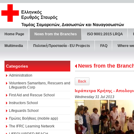
Home Page
News from the Branches
ISO 9001:2015 LRQA
Multimedia
Πολιτική Προστασία - ΕU Projects
FAQ
Where we
News from the Branc
Categories
Administration
Back
Volunteers Samaritans, Rescuers and
Lifeguards Corp
Ιεράπετρα Κρήτης - Απολογ
First Aid and Rescue School
Wednesday 31 Jul 2013
Instructors School
Lifeguards School
Πρώτες Βοήθειες (mobile app)
The IFRC Learning Network
LIFEGUARDED BEACH