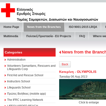
Home Page
News from the Branches
ISO 9001:2015 LRQA
Multimedia
Πολιτική Προστασία - ΕU Projects
FAQ
Where we
News from the Branc
Categories
Administration
Back
Volunteers Samaritans, Rescuers and
Lifeguards Corp
Κατερίνη - OLYMPOLIS
First Aid and Rescue School
Tuesday 06 Aug 2013
Instructors School
Lifeguards School
Πρώτες Βοήθειες (mobile app)
The IFRC Learning Network
Click to enlarge
LIFEGUARDED BEACH